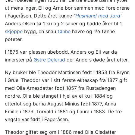
ut mens Inger, Eli og Arne bor sammen med foreldrene
i Fageråsen. Dette året kunne
"
Husmand med Jord
"
Anders Olsen fø 1 ku og 2 sauer og hadde åker til 1
skjeppe
bygg, en snau
tønne
havre og 1½ tønne
poteter.
I 1875 var plassen ubebodd. Anders og Eli var da
innerster på
Østre Delerud
der Anders døde året etter.
Ny bruker ble Theodor Martinsen født i 1853 fra Brynn
i Grue. Theodor var i sitt første ekteskap fra 1877 gift
med Olia Arnesdatter født 1857 fra Rustadengen
nordre. Olia ble stanget i hjel av ei ku i 1884 og
etterlot seg barna August Minius født 1877, Anna
Emilie i 1879, Torvald i 1881 og Laura i 1883. De tre
yngste var født i Fageråsen.
Theodor giftet seg om i 1886 med Olia Olsdatter