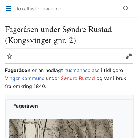
lokalhistoriewiki.no
Åpne hovedmenyen
Søk
Fageråsen under Søndre Rustad
(Kongsvinger gnr. 2)
Overvåk
Rediger
Fageråsen
er en nedlagt
husmannsplass
i tidligere
Vinger kommune
under
Søndre Rustad
og var i bruk
fra omkring 1840.
Fageråsen