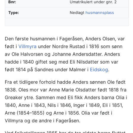
Bnr:
Umatrikulert under gnr. 2
Type:
Nedlagt
husmannsplass
Den første husmannen i Fageråsen, Anders Olsen, var
født i
Villmyra
under Nordre Rustad i 1816 som sønn
av Ole Halvorsen og Johanne Andersdatter. Anders
hadde i 1840 giftet seg med Eli Nilsdatter som var
født 1814 på Sandnes under Malmer i
Eidskog
.
Fra et tidligere forhold hadde Anders sønnen Ole født
1838. Oles mor var Anne Marie Olsdatter født 1818 fra
Greaker ytre. Sammen med Eli fikk Anders barna Olia i
1840, Anne i 1843, Nils i 1846, Inger i 1849, Eli i 1851,
Arne (1854–1855) og Arne i 1856. Olia var født i
Villmyra og de andre i Fageråsen.
Ved folketellingen 1865 har de tre eldste barna flyttet