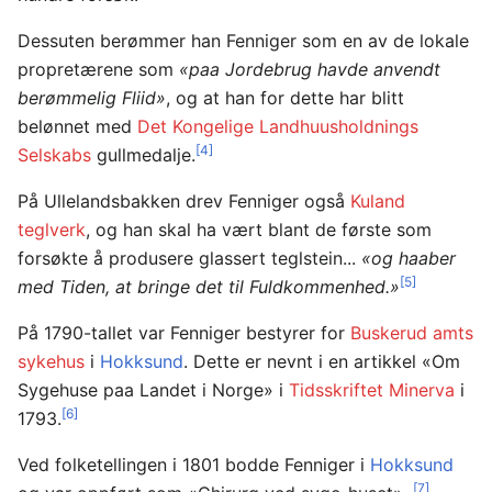
Dessuten berømmer han Fenniger som en av de lokale
propretærene som
«paa Jordebrug havde anvendt
berømmelig Fliid»
, og at han for dette har blitt
belønnet med
Det Kongelige Landhuusholdnings
[4]
Selskabs
gullmedalje.
På Ullelandsbakken drev Fenniger også
Kuland
teglverk
, og han skal ha vært blant de første som
forsøkte å produsere glassert teglstein...
«og haaber
[5]
med Tiden, at bringe det til Fuldkommenhed.»
På 1790-tallet var Fenniger bestyrer for
Buskerud amts
sykehus
i
Hokksund
. Dette er nevnt i en artikkel «Om
Sygehuse paa Landet i Norge» i
Tidsskriftet Minerva
i
[6]
1793.
Ved folketellingen i 1801 bodde Fenniger i
Hokksund
[7]