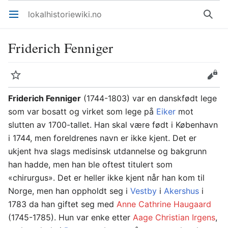
lokalhistoriewiki.no
Åpne hovedmenyen
Søk
Friderich Fenniger
Overvåk
Rediger
Friderich Fenniger
(1744-1803) var en danskfødt lege
som var bosatt og virket som lege på
Eiker
mot
slutten av 1700-tallet. Han skal være født i København
i 1744, men foreldrenes navn er ikke kjent. Det er
ukjent hva slags medisinsk utdannelse og bakgrunn
han hadde, men han ble oftest titulert som
«chirurgus». Det er heller ikke kjent når han kom til
Norge, men han oppholdt seg i
Vestby
i
Akershus
i
1783 da han giftet seg med
Anne Cathrine Haugaard
(1745-1785). Hun var enke etter
Aage Christian Irgens
,