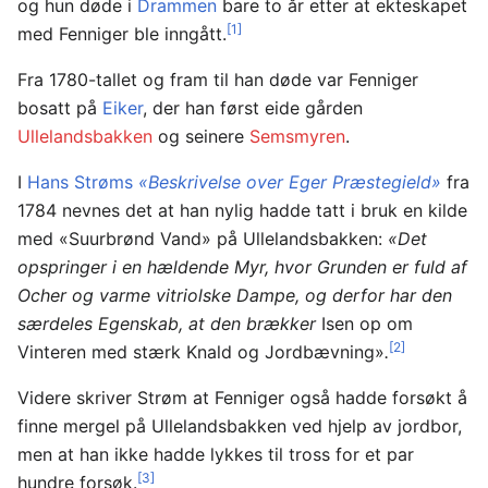
og hun døde i
Drammen
bare to år etter at ekteskapet
[1]
med Fenniger ble inngått.
Fra 1780-tallet og fram til han døde var Fenniger
bosatt på
Eiker
, der han først eide gården
Ullelandsbakken
og seinere
Semsmyren
.
I
Hans Strøms
«Beskrivelse over Eger Præstegield»
fra
1784 nevnes det at han nylig hadde tatt i bruk en kilde
med «Suurbrønd Vand» på Ullelandsbakken:
«Det
opspringer i en hældende Myr, hvor Grunden er fuld af
Ocher og varme vitriolske Dampe, og derfor har den
særdeles Egenskab, at den brækker
Isen op om
[2]
Vinteren med stærk Knald og Jordbævning»
.
Videre skriver Strøm at Fenniger også hadde forsøkt å
finne mergel på Ullelandsbakken ved hjelp av jordbor,
men at han ikke hadde lykkes til tross for et par
[3]
hundre forsøk.