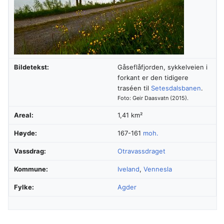
Bildetekst:
Gåseflåfjorden, sykkelveien i
forkant er den tidigere
traséen til
Setesdalsbanen
.
Foto: Geir Daasvatn (2015).
Areal:
1,41 km²
Høyde:
167-161
moh.
Vassdrag:
Otravassdraget
Kommune:
Iveland
,
Vennesla
Fylke:
Agder