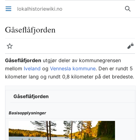
lokalhistoriewiki.no
Åpne hovedmenyen
Søk
Gåseflåfjorden
Overvåk
Rediger
Gåseflåfjorden
utgjør deler av kommunegrensen
mellom
Iveland
og
Vennesla kommune
. Den er rundt 5
kilometer lang og rundt 0,8 kilometer på det bredeste.
Gåseflåfjorden
Basisopplysninger