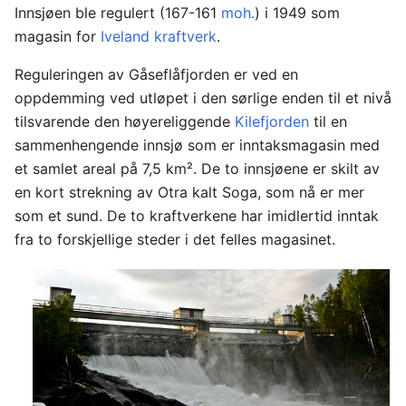
Innsjøen ble regulert (167-161
moh.
) i 1949 som
magasin for
Iveland kraftverk
.
Reguleringen av Gåseflåfjorden er ved en
oppdemming ved utløpet i den sørlige enden til et nivå
tilsvarende den høyereliggende
Kilefjorden
til en
sammenhengende innsjø som er inntaksmagasin med
et samlet areal på 7,5 km². De to innsjøene er skilt av
en kort strekning av Otra kalt Soga, som nå er mer
som et sund. De to kraftverkene har imidlertid inntak
fra to forskjellige steder i det felles magasinet.