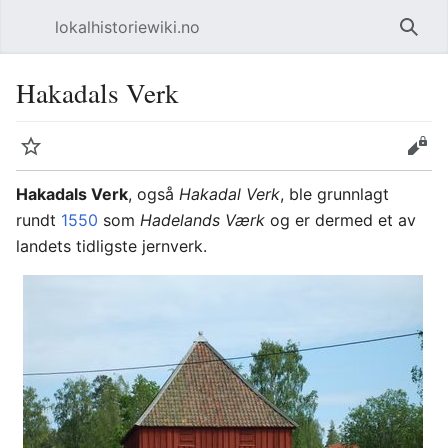
lokalhistoriewiki.no
Åpne hovedmenyen
Søk
Hakadals Verk
Overvåk
Rediger
Hakadals Verk
, også
Hakadal Verk
, ble grunnlagt
rundt
1550
som
Hadelands Værk
og er dermed et av
landets tidligste jernverk.