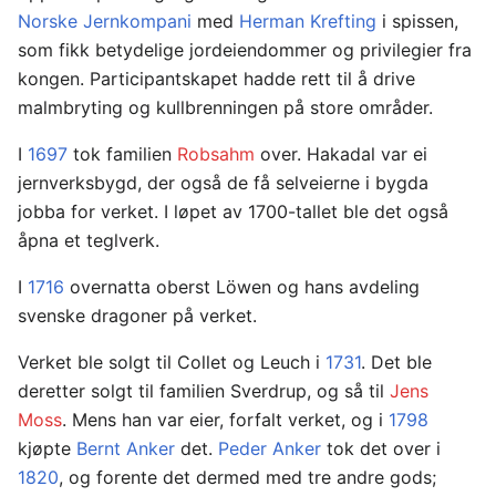
Norske Jernkompani
med
Herman Krefting
i spissen,
som fikk betydelige jordeiendommer og privilegier fra
kongen. Participantskapet hadde rett til å drive
malmbryting og kullbrenningen på store områder.
I
1697
tok familien
Robsahm
over. Hakadal var ei
jernverksbygd, der også de få selveierne i bygda
jobba for verket. I løpet av 1700-tallet ble det også
åpna et teglverk.
I
1716
overnatta oberst Löwen og hans avdeling
svenske dragoner på verket.
Verket ble solgt til Collet og Leuch i
1731
. Det ble
deretter solgt til familien Sverdrup, og så til
Jens
Moss
. Mens han var eier, forfalt verket, og i
1798
kjøpte
Bernt Anker
det.
Peder Anker
tok det over i
1820
, og forente det dermed med tre andre gods;