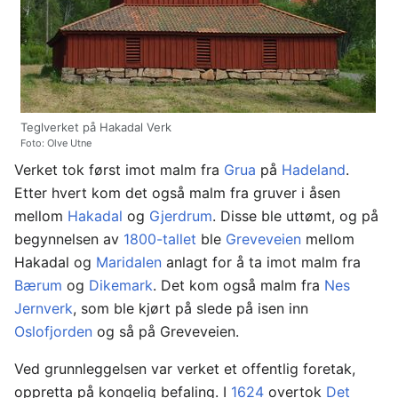
Teglverket på Hakadal Verk
Foto: Olve Utne
Verket tok først imot malm fra
Grua
på
Hadeland
.
Etter hvert kom det også malm fra gruver i åsen
mellom
Hakadal
og
Gjerdrum
. Disse ble uttømt, og på
begynnelsen av
1800-tallet
ble
Greveveien
mellom
Hakadal og
Maridalen
anlagt for å ta imot malm fra
Bærum
og
Dikemark
. Det kom også malm fra
Nes
Jernverk
, som ble kjørt på slede på isen inn
Oslofjorden
og så på Greveveien.
Ved grunnleggelsen var verket et offentlig foretak,
oppretta på kongelig befaling. I
1624
overtok
Det