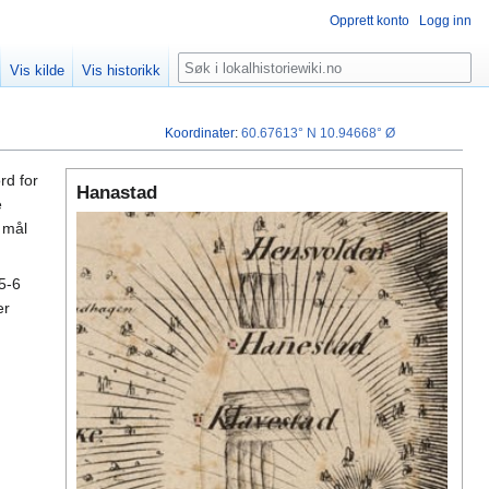
Opprett konto
Logg inn
Søk
Vis kilde
Vis historikk
Koordinater
:
60.67613° N
10.94668° Ø
ord for
Hanastad
e
 mål
 5-6
er