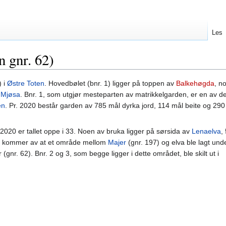
Les
n gnr. 62)
) i
Østre Toten
. Hovedbølet (bnr. 1) ligger på toppen av
Balkehøgda
, n
l
Mjøsa
. Bnr. 1, som utgjør mesteparten av matrikkelgarden, er en av d
en
. Pr. 2020 består garden av 785 mål dyrka jord, 114 mål beite og 290
2020 er tallet oppe i 33. Noen av bruka ligger på sørsida av
Lenaelva
,
tte kommer av at et område mellom
Majer
(gnr. 197) og elva ble lagt und
r. 62). Bnr. 2 og 3, som begge ligger i dette området, ble skilt ut i