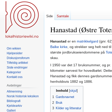
Side
Samtale
Hanastad (Østre Tote
Hopp
Hopp
Hanastad
er en
matrikkelgard
(gnr. 62
til
til
Balke kirke
, og strekker seg helt ned ti
Om wikien
navigering
søk
største jordbrukseiendommene på
Tot
Hjelpesider
skau.
Diskusjonsforum
Tilfeldig artikkel
I 1950 var det 17 bruksnummer, og pr. 
Siste endringer
kilometer sørvest for hovedbølet. De
Kategorier
Hanastad og fikk dennes gardsnummer (gn
Kontakt oss
henholdsvis 1882 og 1886.
Avdelinger
Innhold
Allmenning
Norsk historisk leksikon
1
Gardsnavnet
Bibliografi
2
Bruk
Kjeldearkiv
3
Kilder og litteratur
Galleri