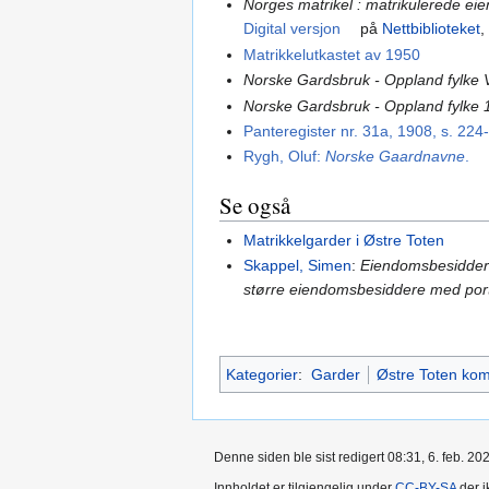
Norges matrikel : matrikulerede ei
Digital versjon
på
Nettbiblioteket
,
Matrikkelutkastet av 1950
Norske Gardsbruk - Oppland fylke 
Norske Gardsbruk - Oppland fylke 
Panteregister nr. 31a, 1908, s. 224
Rygh, Oluf:
Norske Gaardnavne
.
Se også
Matrikkelgarder i Østre Toten
Skappel, Simen
:
Eiendomsbesiddere 
større eiendomsbesiddere med por
Kategorier
:
Garder
Østre Toten k
Denne siden ble sist redigert 08:31, 6. feb. 20
Innholdet er tilgjengelig under
CC-BY-SA
der i