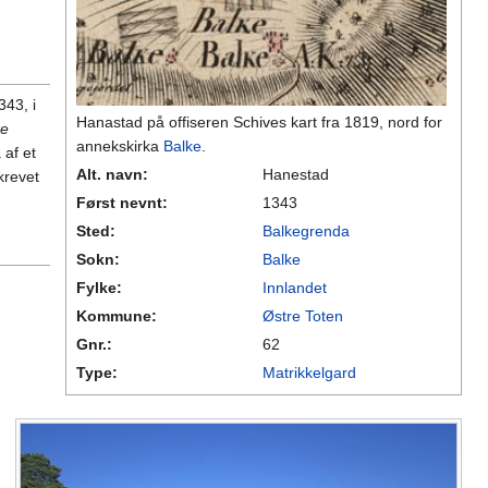
343, i
Hanastad på offiseren Schives kart fra 1819, nord for
ke
annekskirka
Balke
.
 af et
Alt. navn:
Hanestad
krevet
Først nevnt:
1343
Sted:
Balkegrenda
Sokn:
Balke
Fylke:
Innlandet
Kommune:
Østre Toten
Gnr.:
62
Type:
Matrikkelgard