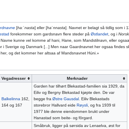
rdnavne
[
ha:`nasta
] eller [
ha`nnasta
]. Navnet er belagt så tidlig som i 1
estad
forekommer som gardsnavn flere steder på
Østlandet
, og i
Nors
e Navne kunne vel komme af hani, Hane, som Mandstilnavn, eller ogsaa
or i Sverige og Danmark [...] Men naar Gaardnavnet her ogsaa findes s
ge her, og det kommer her altsaa af Mandsnavnet Húni.»
Vegadresser
Merknader
Garden har tilhørt Blekastad-familien sia 1929, da
Eiliv og Bergny Blekastad kjøpte den. De var
Balkelinna
162,
begge fra
Østre Gausdal
. Eiliv Blekastads
164 og 167
storebror Hallvard eide
Røysli
, og fra 1939 til
1977 ble denne eiendommen brukt under
Hanastad som beite- og fôrgard.
Småbruk, ligger på sørsida av Lenaelva, øst for