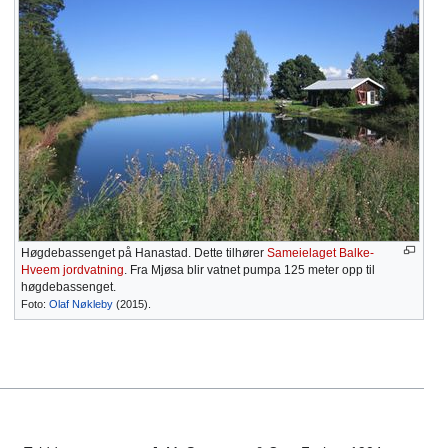
Høgdebassenget på Hanastad. Dette tilhører
Sameielaget Balke-
Hveem jordvatning
. Fra Mjøsa blir vatnet pumpa 125 meter opp til
høgdebassenget.
Foto:
Olaf Nøkleby
(2015).