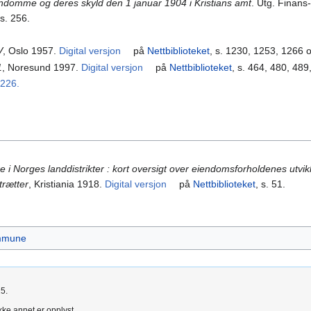
endomme og deres skyld den 1 januar 1904 i Kristians amt
. Utg. Finans
 s. 256.
V
, Oslo 1957.
Digital versjon
på
Nettbiblioteket
, s. 1230, 1253, 1266 
1
, Noresund 1997.
Digital versjon
på
Nettbiblioteket
, s. 464, 480, 489
-226.
i Norges landdistrikter : kort oversigt over eiendomsforholdenes utvikl
trætter
, Kristiania 1918.
Digital versjon
på
Nettbiblioteket
, s. 51.
ommune
25.
kke annet er opplyst.