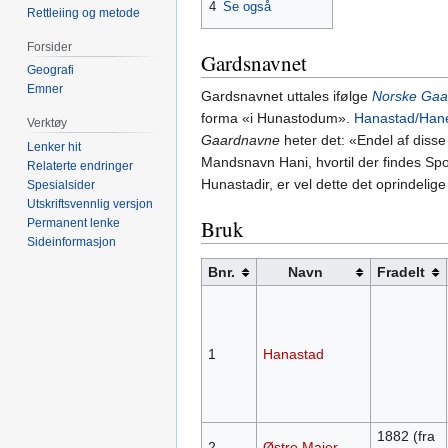
4
Se også
Rettleiing og metode
Forsider
Gardsnavnet
Geografi
Emner
Gardsnavnet uttales ifølge
Norske Gaa
forma «i Hunastodum».
Hanastad/Han
Verktøy
Gaardnavne
heter det: «Endel af diss
Lenker hit
Mandsnavn Hani, hvortil der findes Sp
Relaterte endringer
Hunastadir, er vel dette det oprindeli
Spesialsider
Utskriftsvennlig versjon
Bruk
Permanent lenke
Sideinformasjon
Bnr.
Navn
Fradelt
1
Hanastad
1882 (fra
2
Østre Majer