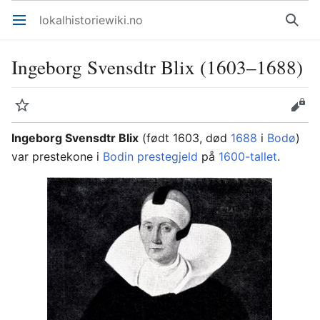
lokalhistoriewiki.no
Åpne hovedmenyen
Søk
Ingeborg Svensdtr Blix (1603–1688)
Overvåk
Rediger
Ingeborg Svensdtr Blix
(født 1603, død
1688
i
Bodø
)
var prestekone i
Bodin prestegjeld
på
1600-tallet
.