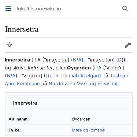
lokalhistoriewiki.no
Åpne hovedmenyen
Søk
Innersetra
Overvåk
Rediger
Innersetra
(IPA ["iɲ:əˌ
s
e:tɾa] (
N
/
A
), ["iɲ:əˌ
s
e:tə
n
] (
D
)),
òg skrive
Indresæter
, eller
Øygarden
(
IPA
["ʌ:ˌgɑ:’
n
]
(
N
/
A
), ["ʌ:ˌgɑ:ɾa] (
D
)) er ein
matrikkelgard
på
Tustna
i
Aure kommune
på
Nordmøre
i
Møre og Romsdal
.
Innersetra
Alt. namn:
Øygarden
Fylke:
Møre og Romsdal