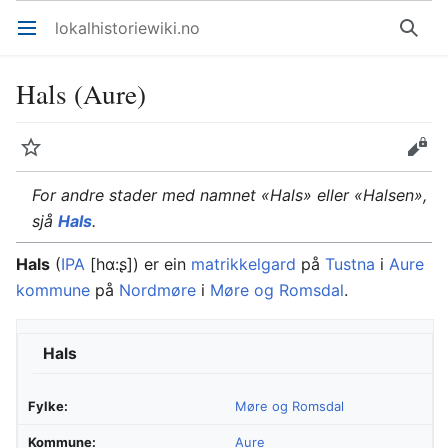
lokalhistoriewiki.no
Åpne hovedmenyen
Søk
Hals (Aure)
Overvåk
Rediger
For andre stader med namnet «Hals» eller «Halsen»,
sjå
Hals
.
Hals
(
IPA
[hɑ:ʂ]) er ein
matrikkelgard
på
Tustna
i
Aure
kommune
på
Nordmøre
i
Møre og Romsdal
.
Hals
Fylke:
Møre og Romsdal
Kommune:
Aure