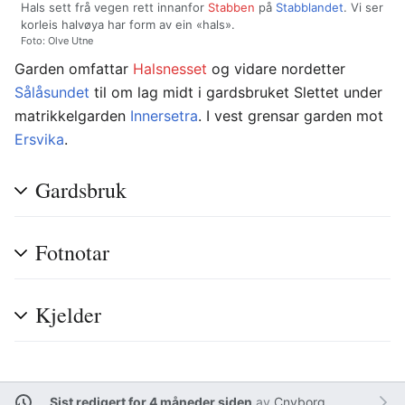
Hals sett frå vegen rett innanfor
Stabben
på
Stabblandet
. Vi ser
korleis halvøya har form av ein «hals».
Foto: Olve Utne
Garden omfattar
Halsnesset
og vidare nordetter
Sålåsundet
til om lag midt i gardsbruket Slettet under
matrikkelgarden
Innersetra
. I vest grensar garden mot
Ersvika
.
Gardsbruk
Fotnotar
Kjelder
Sist redigert for 4 måneder siden
av
Cnyborg