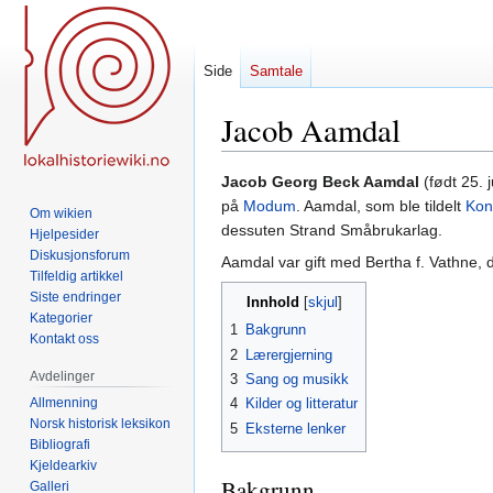
Side
Samtale
Jacob Aamdal
Hopp
Hopp
Jacob Georg Beck Aamdal
(født 25. 
til
til
på
Modum
. Aamdal, som ble tildelt
Kon
Om wikien
navigering
søk
dessuten Strand Småbrukarlag.
Hjelpesider
Diskusjonsforum
Aamdal var gift med Bertha f. Vathne, 
Tilfeldig artikkel
Siste endringer
Innhold
Kategorier
1
Bakgrunn
Kontakt oss
2
Lærergjerning
Avdelinger
3
Sang og musikk
Allmenning
4
Kilder og litteratur
Norsk historisk leksikon
5
Eksterne lenker
Bibliografi
Kjeldearkiv
Bakgrunn
Galleri