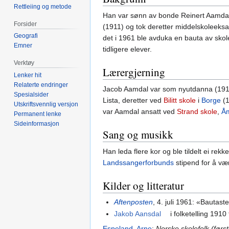
Rettleiing og metode
Han var sønn av bonde Reinert Aamdal
Forsider
(1911) og tok deretter middelskoleeksa
Geografi
det i 1961 ble avduka en bauta av sko
Emner
tidligere elever.
Verktøy
Lærergjerning
Lenker hit
Relaterte endringer
Jacob Aamdal var som nyutdanna (1914-
Spesialsider
Lista, deretter ved
Bilitt skole
i
Borge
(1
Utskriftsvennlig versjon
var Aamdal ansatt ved
Strand skole
,
Å
Permanent lenke
Sideinformasjon
Sang og musikk
Han leda flere kor og ble tildelt ei rek
Landssangerforbunds
stipend for å væ
Kilder og litteratur
Aftenposten
, 4. juli 1961: «Bautas
Jakob Aansdal
i folketelling 191
Espeland, Arne
:
Norske skolefolk (førs