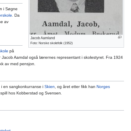
n i Søgne
erskole
. Da
ne av
Jacob Aamland
Foto: Norske skolefolk (1952)
skole
på
r Jacob Aamdal også lærernes representant i skolestyret. Fra 1924
ikk av med pensjon.
a i en sangkonkurranse i
Skien
, og året etter fikk han
Norges
inspill hos Kobberstad og Svensen.
oteket