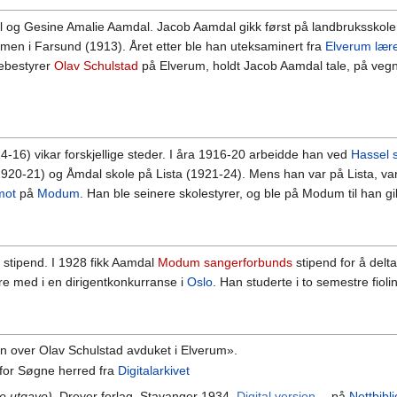
 og Gesine Amalie Aamdal. Jacob Aamdal gikk først på landbruksskole
men i Farsund (1913). Året etter ble han uteksaminert fra
Elverum lær
lebestyrer
Olav Schulstad
på Elverum, holdt Jacob Aamdal tale, på veg
16) vikar forskjellige steder. I åra 1916-20 arbeidde han ved
Hassel 
920-21) og Åmdal skole på Lista (1921-24). Mens han var på Lista, va
mot
på
Modum
. Han ble seinere skolestyrer, og ble på Modum til han g
ke stipend. I 1928 fikk Aamdal
Modum sangerforbunds
stipend for å delt
re med i en dirigentkonkurranse i
Oslo
. Han studerte i to semestre fiol
ten over Olav Schulstad avduket i Elverum».
0 for Søgne herred fra
Digitalarkivet
te utgave)
, Dreyer forlag, Stavanger 1934.
Digital versjon
på
Nettbibli