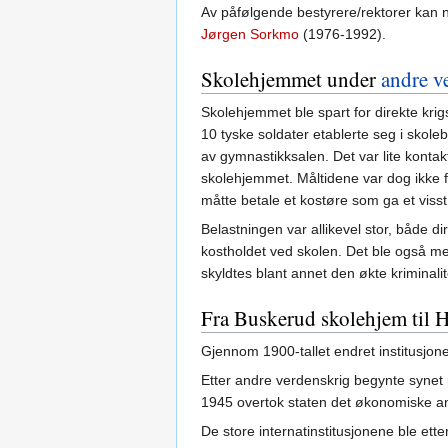
Av påfølgende bestyrere/rektorer kan
Jørgen Sorkmo
(1976-1992).
Skolehjemmet under
andre v
Skolehjemmet ble spart for direkte kri
10 tyske soldater etablerte seg i skole
av gymnastikksalen. Det var lite kont
skolehjemmet. Måltidene var dog ikke f
måtte betale et kostøre som ga et viss
Belastningen var allikevel stor, både di
kostholdet ved skolen. Det ble også m
skyldtes blant annet den økte kriminali
Fra Buskerud skolehjem til H
Gjennom 1900-tallet endret institusjone
Etter andre verdenskrig begynte synet 
1945 overtok staten det økonomiske an
De store internatinstitusjonene ble ette