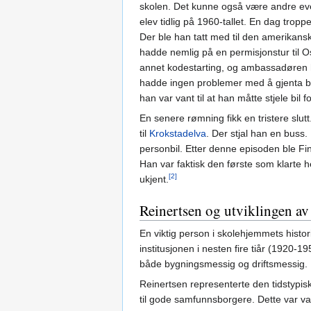
skolen. Det kunne også være andre eve
elev tidlig på 1960-tallet. En dag tropp
Der ble han tatt med til den amerikan
hadde nemlig på en permisjonstur til O
annet kodestarting, og ambassadøren h
hadde ingen problemer med å gjenta bedr
han var vant til at han måtte stjele bil f
En senere rømning fikk en tristere slut
til
Krokstadelva
. Der stjal han en buss.
personbil. Etter denne episoden ble Fin
Han var faktisk den første som klarte 
[2]
ukjent.
Reinertsen og utviklingen av
En viktig person i skolehjemmets histor
institusjonen i nesten fire tiår (1920-
både bygningsmessig og driftsmessig.
Reinertsen representerte den tidstypis
til gode samfunnsborgere. Dette var van