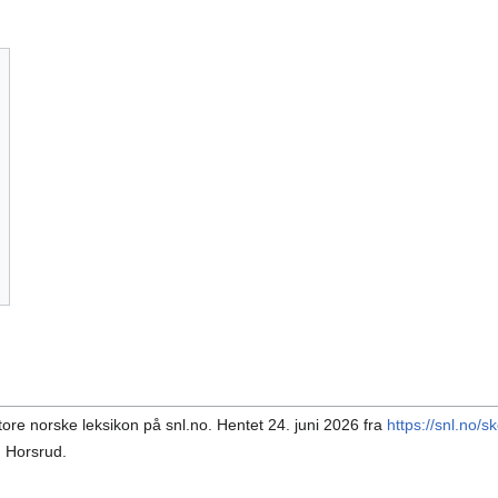
tore norske leksikon på snl.no. Hentet 24. juni 2026 fra
https://snl.no/s
n Horsrud.