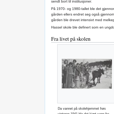
sendt bort til institusjoner.
På 1970- og 1980-tallet ble det gjenno
gården ellers endret seg også gjennom 
gården ble drevet intensivt med melkep
Hassel skole ble definert som en ungdo
Fra livet på skolen
Da vannet på skolehjemmet frøs
vinteren 1941 ble det kjørt vann fra