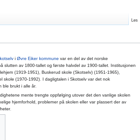
Les
kotselv
i
Øvre Eiker kommune
var en del av det norske
lutten av 1800-tallet og første halvdel av 1900-tallet. Institusjonen
kolehjem (1919-1951), Buskerud skole (Skotselv) (1951-1965),
 skole (1970-1992). I dagligtalen i Skotselv var det nok
le brukt i alle år.
ighetene mente trengte oppfølging utover det den vanlige skolen
lige hjemforhold, problemer på skolen eller var plassert der av
heter.