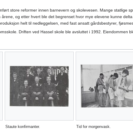
mført store reformer innen barnevern og skolevesen. Mange statlige spe
årene, og etter hvert ble det begrenset hvor mye elevene kunne delta i
roduksjon helt til nedleggelsen, med fast ansatt gårdsbestyrer, fjøsmes
msskole. Driften ved Hassel skole ble avsluttet i 1992. Eiendommen ble
Staute konfirmanter.
Tid for morgenvask.