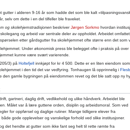
t gutter i alderen 9-16 år som hadde det som ble kalt «tilpasningsvansk
, selv om dette i en del tilfeller ble fraveket.
em og skolehjemstradisjonen
beskriver
Jørgen Sorkmo
hvordan institusj
kolegang og arbeid var sentrale deler av oppholdet. Arbeidet omfattet o
erspørselen etter gårdsgutter fra skolehjemmet ofte større enn det som va
kolehjemmet. Under økonomisk press ble belegget ofte i praksis på over 
hjemmet kunne være svært varierende.
 205/3) på
Holtefjell
innkjøpt for kr 4 500. Dette er en liten eiendom som
kolehjemmet i den tid det var vedfyring. Tonhaugen lå opprinnelig i
Fles
e den gamle bygningen på eiendommen revet og det ble satt opp ny hy
t
drift, gartneri, daglig drift, vedlikehold og ulike håndverk. Arbeidet ble
sen. Målet var å lære guttene orden, disiplin og arbeidsmoral. Som ved
gler for oppførsel og daglige rutiner. Mange tidligere elever fra
 både gode opplevelser og vanskelige forhold ved slike institusjoner.
 det hendte at gutter som ikke fant seg helt til rette rømte fra