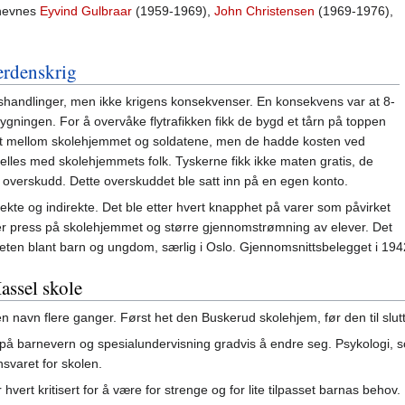
 nevnes
Eyvind Gulbraar
(1959-1969),
John Christensen
(1969-1976),
erdenskrig
gshandlinger, men ikke krigens konsekvenser. En konsekvens var at 8-
bygningen. For å overvåke flytrafikken fikk de bygd et tårn på toppen
akt mellom skolehjemmet og soldatene, men de hadde kosten ved
elles med skolehjemmets folk. Tyskerne fikk ikke maten gratis, de
t overskudd. Dette overskuddet ble satt inn på en egen konto.
rekte og indirekte. Det ble etter hvert knapphet på varer som påvirket
er press på skolehjemmet og større gjennomstrømning av elever. Det
teten blant barn og ungdom, særlig i Oslo. Gjennomsnittsbelegget i 194
assel skole
n navn flere ganger. Først het den Buskerud skolehjem, før den til slut
på barnevern og spesialundervisning gradvis å endre seg. Psykologi, so
svaret for skolen.
r hvert kritisert for å være for strenge og for lite tilpasset barnas behov