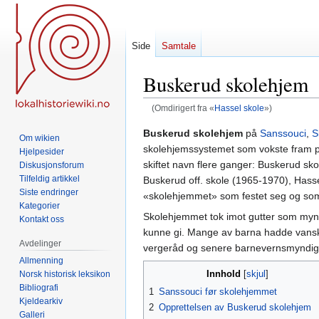
Side
Samtale
Buskerud skolehjem
(Omdirigert fra «
Hassel skole
»)
Hopp
Hopp
Buskerud skolehjem
på
Sanssouci
,
S
Om wikien
til
til
skolehjemssystemet som vokste fram på s
Hjelpesider
navigering
søk
skiftet navn flere ganger: Buskerud s
Diskusjonsforum
Tilfeldig artikkel
Buskerud off. skole (1965-1970), Hassel
Siste endringer
«skolehjemmet» som festet seg og som b
Kategorier
Skolehjemmet tok imot gutter som mynd
Kontakt oss
kunne gi. Mange av barna hadde vanske
Avdelinger
vergeråd og senere barnevernsmyndig
Allmenning
Innhold
Norsk historisk leksikon
Bibliografi
1
Sanssouci før skolehjemmet
Kjeldearkiv
2
Opprettelsen av Buskerud skolehjem
Galleri