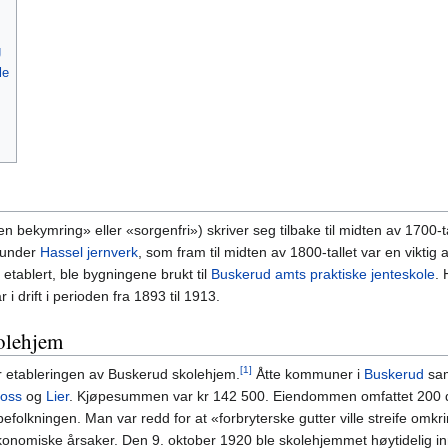
g
le
 bekymring» eller «sorgenfri») skriver seg tilbake til midten av 1700-t
 under
Hassel jernverk
, som fram til midten av 1800-tallet var en viktig a
 etablert, ble bygningene brukt til
Buskerud amts praktiske jenteskole
. 
 drift i perioden fra 1893 til 1913.
olehjem
[1]
r etableringen av Buskerud skolehjem.
Åtte kommuner i
Buskerud
sam
oss
og
Lier
. Kjøpesummen var kr 142 500. Eiendommen omfattet 200 d
befolkningen. Man var redd for at «forbryterske gutter ville streife omkr
økonomiske årsaker. Den 9. oktober 1920 ble skolehjemmet høytidelig i