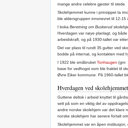
mange andre celebre gjester til stede.
Skolehjemmet kunne i prinsippet ta imo
ble aldersgruppen innsnevret til 12-15 år
I boka
Beretning om Buskerud skolehj
Hverdagen var nøye planlagt, og både s
arbeidskraft, og på 1930-tallet var ett
Det var plass til rundt 35 gutter ved s
bodde på internat, og kontakten med 
I 1922 ble småbruket
Tonhaugen
(gnr.
base for vedhogst som ble fraktet til s
Øvre Eiker kommune. På 1960-tallet bl
Hverdagen ved skolehjemme
Guttene deltok i arbeid knyttet til gårds
sett på som en viktig del av oppdragel
andre norske skolehjem var det klare re
norske skolehjem har senere fortalt om
Skolehjemmet var en åpen institusjon, og