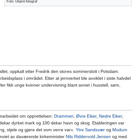
Foto: Ukjent fotograf
allet, oppkalt etter Fredrik den stores sommerslott i Potsdam.
rbeidsplass i området. Etter at jernverket ble avviklet i siste halvdel
Her fikk unge kvinner undervisning blant annet i husstell, søm,
arbeidet om opprettelsen:
Drammen
,
Øvre Eiker
,
Nedre Eiker
,
ekar dyrket mark og 100 dekar havn og skog. Etableringen var
ing, stjele og gjøre det som verre var».
Ytre Sandsvær
og
Modum
nnviet av daværende kirkeminister
Nils Riddervold Jensen
og med