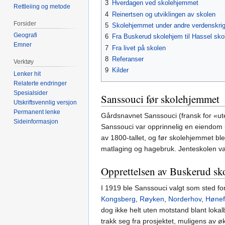
3
Hverdagen ved skolehjemmet
Rettleiing og metode
4
Reinertsen og utviklingen av skolen
Forsider
5
Skolehjemmet under andre verdenskri
Geografi
6
Fra Buskerud skolehjem til Hassel sko
Emner
7
Fra livet på skolen
8
Referanser
Verktøy
9
Kilder
Lenker hit
Relaterte endringer
Spesialsider
Sanssouci før skolehjemmet
Utskriftsvennlig versjon
Permanent lenke
Gårdsnavnet Sanssouci (fransk for «uten
Sideinformasjon
Sanssouci var opprinnelig en eiendom
av 1800-tallet, og før skolehjemmet ble
matlaging og hagebruk. Jenteskolen var i
Opprettelsen av Buskerud sk
I 1919 ble Sanssouci valgt som sted fo
Kongsberg
,
Røyken
,
Norderhov
,
Hønef
dog ikke helt uten motstand blant lokal
trakk seg fra prosjektet, muligens av 