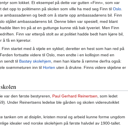
ntyr som lokket. Et eksempel på dette var gutten «Finn», som var
et det opp to politimenn på skolen som ville ha med seg Finn til
Oslo
.
ske ambassadøren og bedt om å starte opp ambassadørens bil. Finn
slo stjålet ambassadørens bil. Denne bilen var spesiell, med blant
adde liten tro på at en guttunge kunne stå bak tyveriet. Men Finn
iften. Finn var etterpå stolt av at politiet hadde bedt ham kjøre bil,
or å få en kjøretur.
t. Finn startet med å stjele en sykkel, deretter en hest som han red på
 Ferden fortsatte videre til Oslo, men endte i en kollisjon med en
n sendt til
Bastøy skolehjem
, men han klarte å rømme derfra også:
hele svømmeturen inn til
Horten
uten å drukne. Finns videre skjebne er
 skolen
ie var den første bestyreren,
Paul Gerhard Reinertsen
, som ledet
1959). Under Reinertsens ledelse ble gården og skolen videreutviklet
ke tanken om at disiplin, kristen moral og arbeid kunne forme ungdom
lige idealer ved norske skolehjem på første halvdel av 1900-tallet.