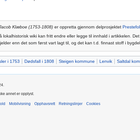
Jacob Klæboe (1753-1808)
er oppretta gjennom delprosjektet
Prestefo
 lokalhistorisk wiki kan fritt endre eller legge til innhald i artikkelen. De
kjelder enn det som først vart lagt til, og det kan t.d. finnast stoff i byg
ler i 1753
Dødsfall i 1808
Steigen kommune
Lenvik
Saltdal ko
24.
kke annet er opplyst.
old
Mobilvisning
Opphavsrett
Retningslinjer
Cookies