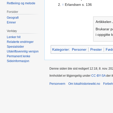
Rettleiing og metode
↑
Erlandsen s. 136
Forsider
Geografi
Artikkelen
Emner
Brukarar på
Verktøy
i oppgitte 
Lenker hit
Relaterte endringer
Spesialsider
Kategorier
:
Personer
Prester
Føds
Utskriftsvennlig versjon
Permanent lenke
Sideinformasjon
Denne siden ble sist redigert 12:18, 8. nov. 20
Innholdet er tilgjengelig under
CC-BY-SA
der i
Personvern
Om lokalhistoriewiki.no
Forbeh