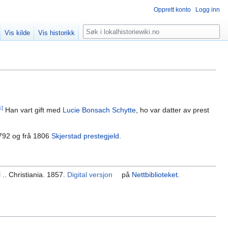
Opprett konto
Logg inn
Søk
Vis kilde
Vis historikk
1]
Han vart gift med
Lucie Bonsach Schytte
, ho var datter av prest
792 og frå 1806
Skjerstad prestegjeld
.
 .. Christiania. 1857.
Digital versjon
på
Nettbiblioteket
.