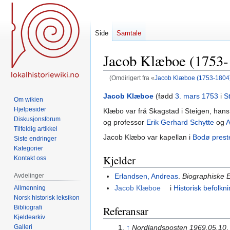
Side
Samtale
Jacob Klæboe (1753-
(Omdirigert fra «
Jacob Klæboe (1753-1804
Hopp
Hopp
Jacob Klæboe
(fødd
3. mars
1753
i
S
Om wikien
til
til
Hjelpesider
Klæbo var frå Skagstad i Steigen, hans
navigering
søk
Diskusjonsforum
og professor
Erik Gerhard Schytte
og
A
Tilfeldig artikkel
Jacob Klæbo var kapellan i
Bodø prest
Siste endringer
Kategorier
Kjelder
Kontakt oss
Avdelinger
Erlandsen, Andreas
.
Biographiske E
Jacob Klæboe
i
Historisk befolkn
Allmenning
Norsk historisk leksikon
Bibliografi
Referansar
Kjeldearkiv
↑
Nordlandsposten 1969.05.10
Galleri