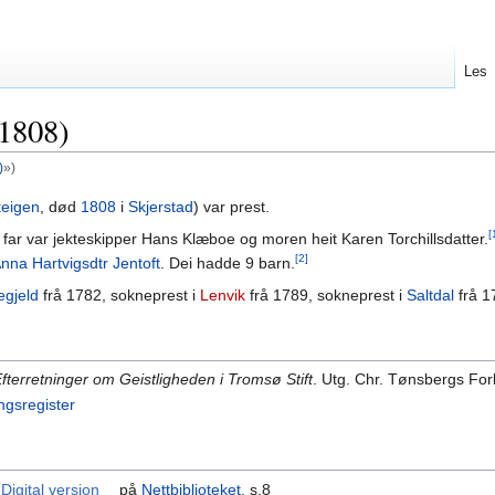
Les
1808)
)
»)
teigen
, død
1808
i
Skjerstad
) var prest.
[
 far var jekteskipper Hans Klæboe og moren heit Karen Torchillsdatter.
[2]
nna Hartvigsdtr Jentoft
. Dei hadde 9 barn.
egjeld
frå 1782, sokneprest i
Lenvik
frå 1789, sokneprest i
Saltdal
frå 1
fterretninger om Geistligheden i Tromsø Stift
. Utg. Chr. Tønsbergs Forl
ingsregister
.
Digital versjon
på
Nettbiblioteket
. s.8