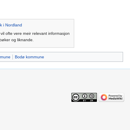
lk i Nordland
t vil ofte vere meir relevant informasjon
debøker og liknande.
mmune
Bodø kommune