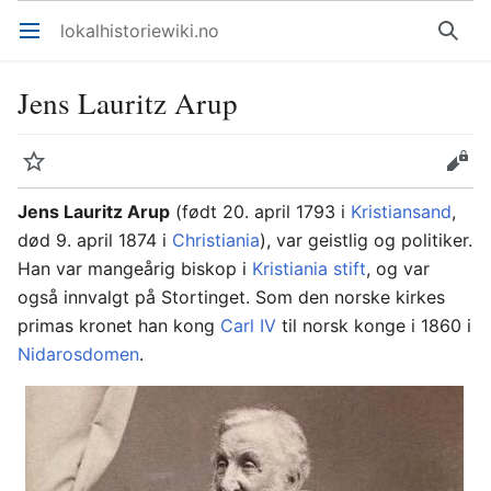
lokalhistoriewiki.no
Åpne hovedmenyen
Søk
Jens Lauritz Arup
Overvåk
Rediger
Jens Lauritz Arup
(født 20. april 1793 i
Kristiansand
,
død 9. april 1874 i
Christiania
), var geistlig og politiker.
Han var mangeårig biskop i
Kristiania stift
, og var
også innvalgt på Stortinget. Som den norske kirkes
primas kronet han kong
Carl IV
til norsk konge i 1860 i
Nidarosdomen
.