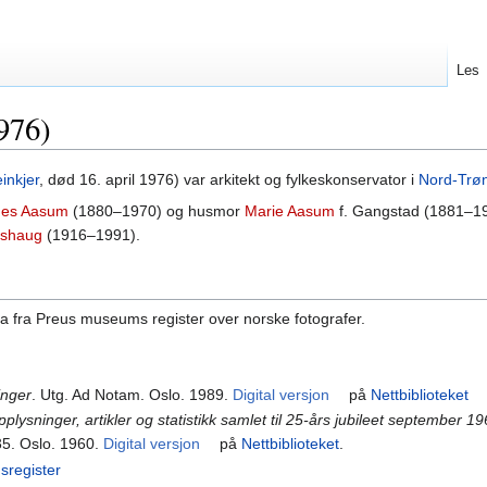
Les
976)
inkjer
, død 16. april 1976) var arkitekt og fylkeskonservator i
Nord-Trø
nes Aasum
(1880–1970) og husmor
Marie Aasum
f. Gangstad (1881–19
sshaug
(1916–1991).
ta fra Preus museums register over norske fotografer.
inger
. Utg. Ad Notam. Oslo. 1989.
Digital versjon
på
Nettbiblioteket
plysninger, artikler og statistikk samlet til 25-års jubileet september 1
35. Oslo. 1960.
Digital versjon
på
Nettbiblioteket
.
gsregister