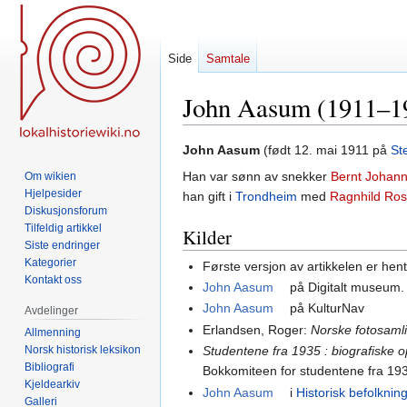
Side
Samtale
John Aasum (1911–1
Hopp
Hopp
John Aasum
(født 12. mai 1911 på
Ste
til
til
Han var sønn av snekker
Bernt Johan
Om wikien
navigering
søk
Hjelpesider
han gift i
Trondheim
med
Ragnhild Ro
Diskusjonsforum
Tilfeldig artikkel
Kilder
Siste endringer
Kategorier
Første versjon av artikkelen er hen
Kontakt oss
John Aasum
på Digitalt museum.
John Aasum
på KulturNav
Avdelinger
Erlandsen, Roger:
Norske fotosaml
Allmenning
Norsk historisk leksikon
Studentene fra 1935 : biografiske op
Bibliografi
Bokkomiteen for studentene fra 19
Kjeldearkiv
John Aasum
i
Historisk befolknin
Galleri