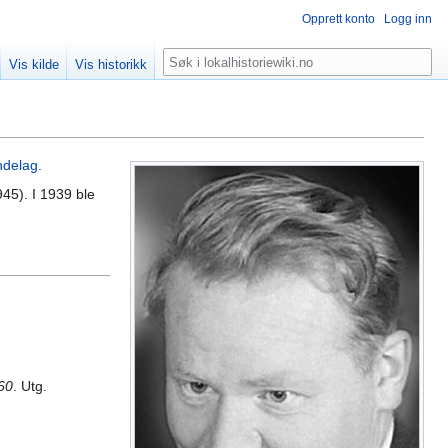
Opprett konto
Logg inn
Søk
Vis kilde
Vis historikk
ndelag
.
45). I 1939 ble
960
. Utg.