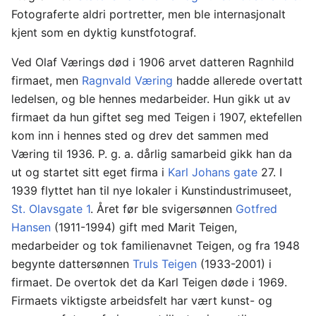
Fotograferte aldri portretter, men ble internasjonalt
kjent som en dyktig kunstfotograf.
Ved Olaf Værings død i 1906 arvet datteren Ragnhild
firmaet, men
Ragnvald Væring
hadde allerede overtatt
ledelsen, og ble hennes medarbeider. Hun gikk ut av
firmaet da hun giftet seg med Teigen i 1907, ektefellen
kom inn i hennes sted og drev det sammen med
Væring til 1936. P. g. a. dårlig samarbeid gikk han da
ut og startet sitt eget firma i
Karl Johans gate
27. I
1939 flyttet han til nye lokaler i Kunstindustrimuseet,
St. Olavsgate 1
. Året før ble svigersønnen
Gotfred
Hansen
(1911-1994) gift med Marit Teigen,
medarbeider og tok familienavnet Teigen, og fra 1948
begynte dattersønnen
Truls Teigen
(1933-2001) i
firmaet. De overtok det da Karl Teigen døde i 1969.
Firmaets viktigste arbeidsfelt har vært kunst- og