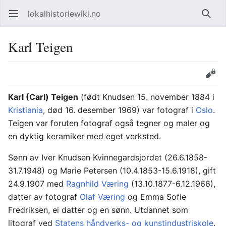
lokalhistoriewiki.no
Åpne hovedmenyen
Søk
Karl Teigen
Overvåk
Rediger
Karl (Carl) Teigen
(født Knudsen 15. november 1884 i
Kristiania
, død 16. desember 1969) var fotograf i
Oslo
.
Teigen var foruten fotograf også tegner og maler og
en dyktig keramiker med eget verksted.
Sønn av Iver Knudsen Kvinnegardsjordet (26.6.1858-
31.7.1948) og Marie Petersen (10.4.1853-15.6.1918), gift
24.9.1907 med
Ragnhild Væring
(13.10.1877-6.12.1966),
datter av fotograf
Olaf Væring
og Emma Sofie
Fredriksen, ei datter og en sønn. Utdannet som
litograf ved
Statens håndverks- og kunstindustriskole
.