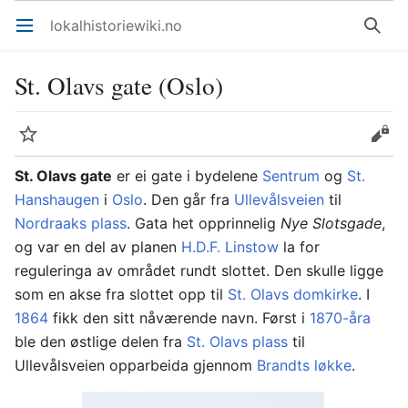
lokalhistoriewiki.no
Åpne hovedmenyen
Søk
St. Olavs gate (Oslo)
Overvåk
Rediger
St. Olavs gate
er ei gate i bydelene
Sentrum
og
St.
Hanshaugen
i
Oslo
. Den går fra
Ullevålsveien
til
Nordraaks plass
. Gata het opprinnelig
Nye Slotsgade
,
og var en del av planen
H.D.F. Linstow
la for
reguleringa av området rundt slottet. Den skulle ligge
som en akse fra slottet opp til
St. Olavs domkirke
. I
1864
fikk den sitt nåværende navn. Først i
1870-åra
ble den østlige delen fra
St. Olavs plass
til
Ullevålsveien opparbeida gjennom
Brandts løkke
.