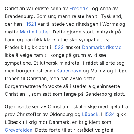
Christian var eldste sønn av
Frederik I
og Anna av
Brandenburg. Som ung mann reiste han til Tyskland,
der han i
1521
var til stede ved riksdagen i Worms og
møtte
Martin Luther
. Dette gjorde stort inntrykk på
ham, og han fikk klare lutherske sympatier. Da
Frederik I gikk bort i
1533
ønsket
Danmarks riksråd
ikke å velge ham til konge på grunn av disse
sympatiene. Et luthersk mindretall i rådet allierte seg
med borgermestrene i
København
og Malmø og tilbød
tronen til Christian, men han avslo dette.
Borgermestrene forsøkte så i stedet å gjeninnsette
Christian II, som satt som fange på Sønderborg slott.
Gjeninsettelsen av Christian II skulle skje med hjelp fra
grev Christoffer av Oldenburg og
Lübeck
. I
1534
gikk
Lübeck til krig mot Danmark, en krig kjent som
Grevefeiden
. Dette førte til at riksrådet valgte å