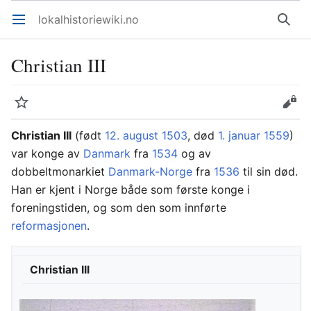
lokalhistoriewiki.no
Åpne hovedmenyen
Søk
Christian III
Overvåk
Rediger
Christian III
(født
12. august
1503
, død
1. januar
1559
)
var konge av
Danmark
fra
1534
og av
dobbeltmonarkiet
Danmark-Norge
fra
1536
til sin død.
Han er kjent i Norge både som første konge i
foreningstiden, og som den som innførte
reformasjonen
.
Christian III