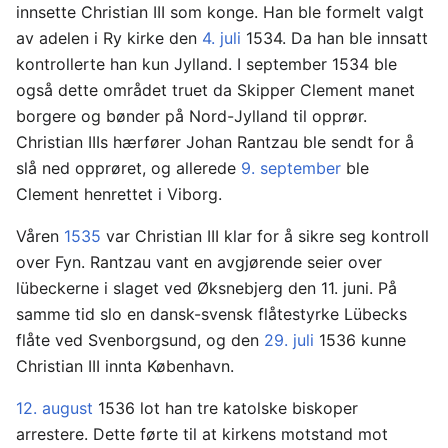
innsette Christian III som konge. Han ble formelt valgt
av adelen i Ry kirke den
4. juli
1534. Da han ble innsatt
kontrollerte han kun Jylland. I september 1534 ble
også dette området truet da Skipper Clement manet
borgere og bønder på Nord-Jylland til opprør.
Christian IIIs hærfører Johan Rantzau ble sendt for å
slå ned opprøret, og allerede
9. september
ble
Clement henrettet i Viborg.
Våren
1535
var Christian III klar for å sikre seg kontroll
over Fyn. Rantzau vant en avgjørende seier over
lübeckerne i slaget ved Øksnebjerg den 11. juni. På
samme tid slo en dansk-svensk flåtestyrke Lübecks
flåte ved Svenborgsund, og den
29. juli
1536 kunne
Christian III innta København.
12. august
1536 lot han tre katolske biskoper
arrestere. Dette førte til at kirkens motstand mot