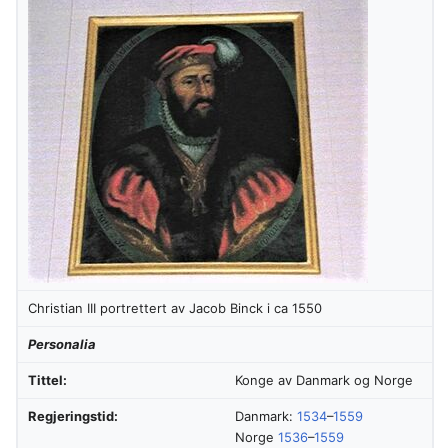
Christian III portrettert av Jacob Binck i ca 1550
Personalia
Tittel:
Konge av Danmark og Norge
Regjeringstid:
Danmark:
1534
–
1559
Norge
1536
–
1559