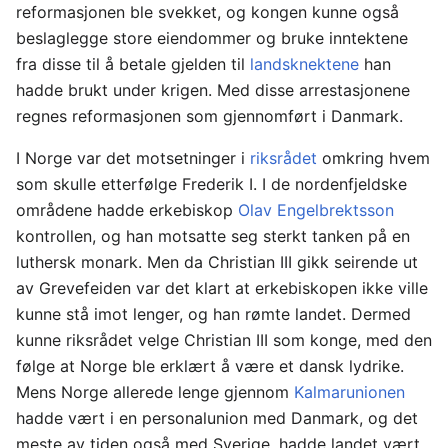
reformasjonen ble svekket, og kongen kunne også
beslaglegge store eiendommer og bruke inntektene
fra disse til å betale gjelden til
landsknektene
han
hadde brukt under krigen. Med disse arrestasjonene
regnes reformasjonen som gjennomført i Danmark.
I Norge var det motsetninger i
riksrådet
omkring hvem
som skulle etterfølge Frederik I. I de nordenfjeldske
områdene hadde erkebiskop
Olav Engelbrektsson
kontrollen, og han motsatte seg sterkt tanken på en
luthersk monark. Men da Christian III gikk seirende ut
av Grevefeiden var det klart at erkebiskopen ikke ville
kunne stå imot lenger, og han rømte landet. Dermed
kunne riksrådet velge Christian III som konge, med den
følge at Norge ble erklært å være et dansk lydrike.
Mens Norge allerede lenge gjennom
Kalmarunionen
hadde vært i en personalunion med Danmark, og det
meste av tiden også med Sverige, hadde landet vært