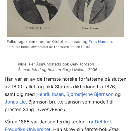
Folkehøgskolemennene Kristofer Janson og
Frits Hansen
.
Foto: Fra boka
Lillehammer
av Thorbjørn Frølich (1919).
Kilde: Per Åsmundstads bok
Olav Tordson
Åsmundstad og heimen Borg i Kvikne
, 2006.
Han var en av de fremste norske forfatterne på slutten
av 1800-tallet, og fikk Statens dikterlønn fra 1876,
samtidig med
Henrik Ibsen
,
Bjørnstjerne Bjørnson
og
Jonas Lie
. Bjørnson brukte Janson som modell til
presten Sang i
Over Ævne I
.
Våren 1865 var Janson ferdig teolog fra
Det kgl.
Frederiks Universitet
. Han skrev sin første bok
Fraa