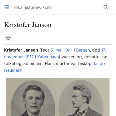
lokalhistoriewiki.no
Åpne hovedmenyen
Søk
Kristofer Janson
Overvåk
Rediger
Kristofer Janson
(født
5. mai
1841
i
Bergen
, død
17.
november
1917
i
København
) var teolog, forfatter og
folkehøgskolemann. Hans morfar var biskop
Jacob
Neumann
.