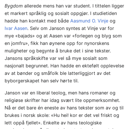
Bygdom
allerede mens han var student. I tittelen ligger
et markert språklig og sosialt oppgjør. I studietiden
hadde han kontakt med både
Aasmund O. Vinje
og
Ivar Aasen
. Selv om Janson syntes at Vinje var for
mye «bajads» og at Aasen var «forlegen og blyg som
en jomfru», fikk han øynene opp for nynorskens
muligheter og begynte å bruke det i sine tekster.
Jansons språkskifte var vel så mye sosialt som
nasjonalt begrunnet. Han hadde en ektefølt opplevelse
av at bønder og småfolk ble latterliggjort av det
byborgerskapet han selv hørte til.
Janson var en liberal teolog, men hans romaner og
religiøse skrifter har idag svært lite oppmerksomhet.
Nå er det bare én eneste av hans tekster som av og til
brukes i norsk skole: «Hu hei! kor er det vel friskt og
lett oppå fjellet». Enkelte av hans teologiske