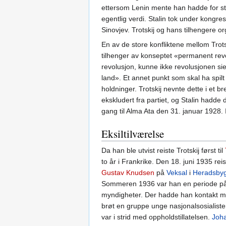
ettersom Lenin mente han hadde for stor
egentlig verdi. Stalin tok under kong
Sinovjev. Trotskij og hans tilhengere or
En av de store konfliktene mellom Trots
tilhenger av konseptet «permanent revol
revolusjon, kunne ikke revolusjonen sie
land». Et annet punkt som skal ha spil
holdninger. Trotskij nevnte dette i et b
ekskludert fra partiet, og Stalin hadde 
gang til Alma Ata den 31. januar 1928. 
Eksiltilværelse
Da han ble utvist reiste Trotskij først til
to år i Frankrike. Den 18. juni 1935 rei
Gustav Knudsen
på
Veksal
i
Heradsby
Sommeren 1936 var han en periode p
myndigheter. Der hadde han kontakt m
brøt en gruppe unge nasjonalsosialiste
var i strid med oppholdstillatelsen.
Joha