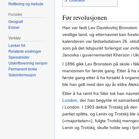
5
Litteratur
Rettleiing og metode
Forsider
Før revolusjonen
Geografi
Han var født Lev Davidovitsj Bronstei
Emner
vestlige land, og etternavnet kan foreko
Verktøy
kalenderen var fødselsdatoen 26. oktob
Lenker hit
som på det tidspunkt forlengst var inn
Relaterte endringer
Janovka i guvernementet Kherson i Ukr
Spesialsider
Utskriftsvennlig versjon
I 1896 gikk Lev Bronstein på skole i N
Permanent lenke
marxismen for første gang. Etter å ha en
Sideinformasjon
første gang etter å ha forsøkt å organise
ble han gidt med den sju år eldre Aleks
Etter å ha rømt fra Sibir tok han navne
London
, der han begynte et samarbeid
i London. I 1903 deltok Trotskij på de
partiet splitta, og Lenin og Trotskij bl
(«majoriteten»), fulgte Trotskij mensje
Lenin og Trotskij, skulle holde seg i fjor