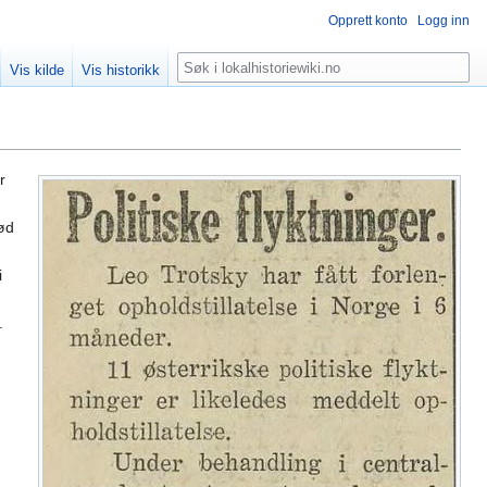
Opprett konto
Logg inn
Søk
Vis kilde
Vis historikk
r
død
i
.