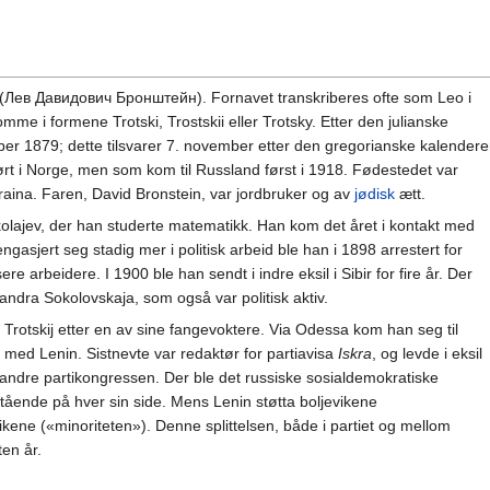
n (Лев Давидович Бронштейн). Fornavet transkriberes ofte som Leo i
mme i formene Trotski, Trostskii eller Trotsky. Etter den julianske
er 1879; dette tilsvarer 7. november etter den gregorianske kalender
ført i Norge, men som kom til Russland først i 1918. Fødestedet var
aina. Faren, David Bronstein, var jordbruker og av
jødisk
ætt.
ikolajev, der han studerte matematikk. Han kom det året i kontakt med
gasjert seg stadig mer i politisk arbeid ble han i 1898 arrestert for
re arbeidere. I 1900 ble han sendt i indre eksil i Sibir for fire år. Der
andra Sokolovskaja, som også var politisk aktiv.
t Trotskij etter en av sine fangevoktere. Via Odessa kom han seg til
 med Lenin. Sistnevte var redaktør for partiavisa
Iskra
, og levde i eksil
n andre partikongressen. Der ble det russiske sosialdemokratiske
e stående på hver sin side. Mens Lenin støtta boljevikene
vikene («minoriteten»). Denne splittelsen, både i partiet og mellom
ten år.