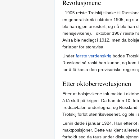
Revolusjonene
I 1905 reiste Trotskij tilbake til Russlan
en generalstreik i oktober 1905, og st
ble han igjen arrestert, og nå ble han 
mensjevikene). I oktober 1907 reiste h
Avisa ble nedlagt i 1912, men da bolsje
forløper for storavisa.
Under
første verdenskrig
bodde Trotski
Russland så raskt han kunne, og kom ti
for å få kasta den provisoriske regjer
Etter oktoberrevolusjonen
Etter at bolsjevikene tok makta i okto
å få slutt på krigen. Da han den 10. fe
fredsavtalen undertegna, og Russland
Trotskij forlot utenriksvesenet, og ble
Lenin døde i januar 1924. Han etterlot 
maktposisjoner. Dette var kjent allered
forholdt seg da taus under diskusjonen 