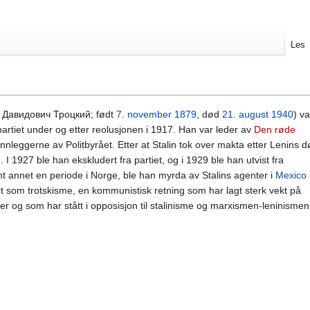
Les
в Давидович Троцкий; født
7. november
1879
, død
21. august
1940
) va
kpartiet under og etter reolusjonen i 1917. Han var leder av
Den røde
nleggerne av Politbyrået. Etter at Stalin tok over makta etter Lenins 
. I 1927 ble han ekskludert fra partiet, og i 1929 ble han utvist fra
lant annet en periode i Norge, ble han myrda av Stalins agenter i
Mexico
rt som trotskisme, en kommunistisk retning som har lagt sterk vekt på
r og som har stått i opposisjon til stalinisme og marxismen-leninismen