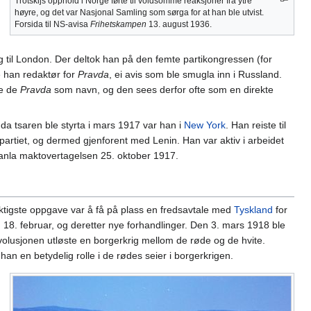
Trotskijs opphold i Norge førte til voldsomme reaksjoner fra ytre
høyre, og det var Nasjonal Samling som sørga for at han ble utvist.
Forsida til NS-avisa
Frihetskampen
13. august 1936.
ng til London. Der deltok han på den femte partikongressen (for
e han redaktør for
Pravda
, ei avis som ble smugla inn i Russland.
te de
Pravda
som navn, og den sees derfor ofte som en direkte
 da tsaren ble styrta i mars 1917 var han i
New York
. Han reiste til
rtiet, og dermed gjenforent med Lenin. Han var aktiv i arbeidet
planla maktovertagelsen 25. oktober 1917.
iktigste oppgave var å få på plass en fredsavtale med
Tyskland
for
n 18. februar, og deretter nye forhandlinger. Den 3. mars 1918 ble
 revolusjonen utløste en borgerkrig mellom de røde og de hvite.
an en betydelig rolle i de rødes seier i borgerkrigen.