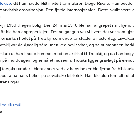
exico
, dit han hadde blitt invitert av maleren Diego Rivera. Han bodde
rxistisk organisasjon, Den fjerde internasjonalen. Dette skulle være et tr
en.
kij i 1939 til egen bolig. Den 24. mai 1940 ble han angrepet i sitt hjem, tr
r ble han angrepet igjen. Denne gangen vet vi hvem det var som gjo
 ei isøks i hodet på Trotskij, som døde av skadene neste dag. Livvakte
Trotskij var da dødelig såra, men ved bevissthet, og sa at mannnen hadde
forklare at han hadde kommet med en artikkel til Trotskij, og da han beg
var på morddagen, og er nå et museum. Trotskij ligger gravlagt på eie
j forsøkt utradert, blant annet ved av hans bøker ble fjerna fra bibliote
rbudt å ha hans bøker på sovjetiske bibliotek. Han ble aldri formelt rehab
trensinger.
 og riksmål
.
on
.