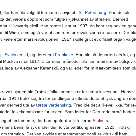
d, der han ble valgt til formann i sovjetet i
St. Petersburg
. Han deltok i
øtta det væpna opprøret som fulgte i kjølvannet av streiken. Dermed
dømt til livsvarig eksil. Han rømte i januar 1907, og kom seg nok en ga
an til Wien, som også var et sentrum for revolusjonære russere. Der bl
vikene etter marsrevolusjonen i 1917 skulle gi ut et offisielt organ valg
j i
Sveits
en tid, og deretter i
Frankrike
. Han ble så deportert derfra, og
l Moskva i mai 1917. Etter noen måneder ble han medlem av bolsjevikpa
inga leda av Aleksaner Kerenskij, og var leder for militærkomiteen som 
berrevolusjonen ble Trotskij folkekommissær for utenriksvesenet. Hans v
bruar 1918 trakk seg fra forhandlingene utløste dette et tysk angrep de
 var dermed ute av
første verdenskrig
. Fred ble det allikevel ikke, for
 i stedet folkekommissær for krigen. Som leder for Den røde armé hadde h
seg et testamente, der han oppfordra til å fjerne
Stalin
fra
e mens Lenin lå syk under den tolvte partikongressen i 1923. Trotskij
om framtida. Det kan skyldes at testamentet også er kritisk til ham,