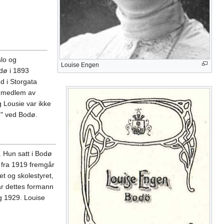
slo og
Louise Engen
odø i 1893
ed i Storgata
e medlem av
 Lousie var ikke
n" ved Bodø.
. Hun satt i Bodø
e fra 1919 fremgår
et og skolestyret,
r dettes formann
g 1929. Louise