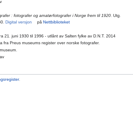
v
grafer : fotografer og amatørfotografer i Norge frem til 1920
. Utg.
80.
Digital versjon
på
Nettbiblioteket
fra 21. juni 1930 til 1996 - utlånt av Salten fylke av D.N.T. 2014
ta fra Preus museums register over norske fotografer.
t museum.
Nav
ngsregister
.