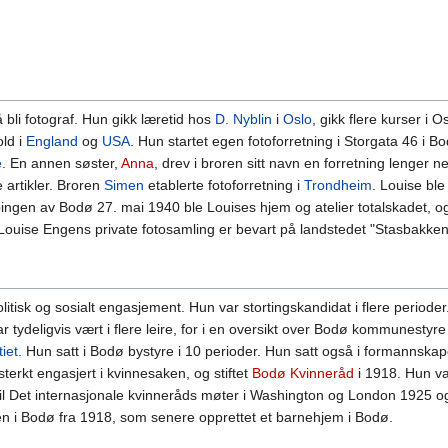
 bli fotograf. Hun gikk læretid hos
D. Nyblin
i
Oslo
, gikk flere kurser i O
ld i
England
og
USA
. Hun startet egen fotoforretning i Storgata 46 i B
e
. En annen søster,
Anna
, drev i broren sitt navn en forretning lenger n
 artikler. Broren
Simen
etablerte fotoforretning i
Trondheim
. Louise bl
ngen av Bodø 27. mai 1940 ble Louises hjem og atelier totalskadet, og
 Louise Engens private fotosamling er bevart på landstedet "Stasbakke
itisk og sosialt engasjement. Hun var stortingskandidat i flere perioder
r tydeligvis vært i flere leire, for i en oversikt over Bodø kommunestyr
iet
. Hun satt i Bodø bystyre i 10 perioder. Hun satt også i formannskap
terkt engasjert i kvinnesaken, og stiftet
Bodø Kvinneråd
i 1918. Hun va
 til Det internasjonale kvinneråds møter i Washington og London 1925 o
 i Bodø fra 1918, som senere opprettet et barnehjem i Bodø.