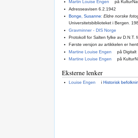
Martin Louise Engen
på KulturNa
Adresseavisen 6.2.1942
Bonge, Susanne
:
Eldre norske foto
Universitetsbiblioteket i Bergen. 19
Gravminner - DIS Norge
Protokoll for Salten fylke av D.N.T. 
Første versjon av artikkelen er hen
Martine Louise Engen
på Digital
Martine Louise Engen
på Kultur
Eksterne lenker
Louise Engen
i
Historisk befolkni