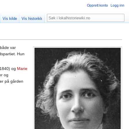
Opprett konto
Logg inn
Søk
Vis kilde
Vis historikk
 både var
spartiet. Hun
 1840) og
Marie
er og
ner på gården