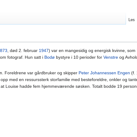
Les
873
, død 2. februar
1947
) var en mangesidig og energisk kvinne, som
om fotograf. Hun satt i
Bodø
bystyre i 10 perioder for
Venstre
og Avhold
in. Foreldrene var gårdbruker og skipper
Peter Johannessen Engen
(f.
 opp med en ressurssterk storfamilie med besteforeldre, onkler og tant
er vi at Louise hadde fem hjemmeværende søsken. Totalt bodde 19 perso