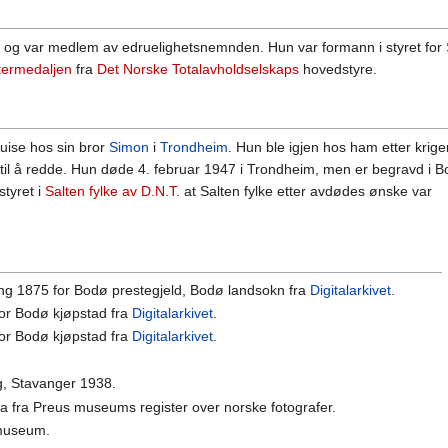
n og var medlem av edruelighetsnemnden. Hun var formann i styret for
termedaljen
fra
Det Norske Totalavholdselskaps
hovedstyre.
ise hos sin bror
Simon
i
Trondheim
. Hun ble igjen hos ham etter krig
 til å redde. Hun døde 4. februar 1947 i Trondheim, men er begravd i 
styret i
Salten fylke av D.N.T.
at Salten fylke etter avdødes ønske var
ling 1875 for Bodø prestegjeld, Bodø landsokn fra
Digitalarkivet
.
 for Bodø kjøpstad fra
Digitalarkivet
.
 for Bodø kjøpstad fra
Digitalarkivet
.
ag, Stavanger 1938.
ta fra Preus museums register over norske fotografer.
 museum.