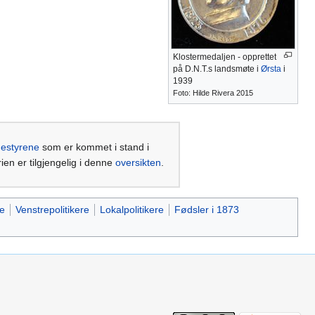
Klostermedaljen - opprettet
på D.N.T.s landsmøte i
Ørsta
i
1939
Foto: Hilde Rivera 2015
nestyrene
som er kommet i stand i
rien er tilgjengelig i denne
oversikten
.
e
Venstrepolitikere
Lokalpolitikere
Fødsler i 1873