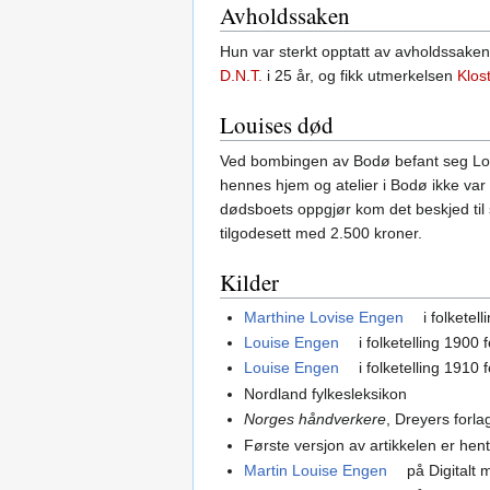
Avholdssaken
Hun var sterkt opptatt av avholdssake
D.N.T.
i 25 år, og fikk utmerkelsen
Klos
Louises død
Ved bombingen av Bodø befant seg Lou
hennes hjem og atelier i Bodø ikke var
dødsboets oppgjør kom det beskjed til 
tilgodesett med 2.500 kroner.
Kilder
Marthine Lovise Engen
i folketel
Louise Engen
i folketelling 1900
Louise Engen
i folketelling 1910
Nordland fylkesleksikon
Norges håndverkere
, Dreyers forl
Første versjon av artikkelen er hen
Martin Louise Engen
på Digitalt