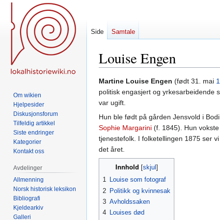
Side
Samtale
Louise Engen
Hopp
Hopp
Martine Louise Engen
(født 31. mai
1
til
til
politisk engasjert og yrkesarbeidende s
Om wikien
navigering
søk
var ugift.
Hjelpesider
Diskusjonsforum
Hun ble født på gården Jensvold i Bod
Tilfeldig artikkel
Sophie Margarini
(f. 1845). Hun vokste
Siste endringer
tjenestefolk. I folketellingen 1875 s
Kategorier
det året.
Kontakt oss
Innhold
Avdelinger
1
Louise som fotograf
Allmenning
Norsk historisk leksikon
2
Politikk og kvinnesak
Bibliografi
3
Avholdssaken
Kjeldearkiv
4
Louises død
Galleri