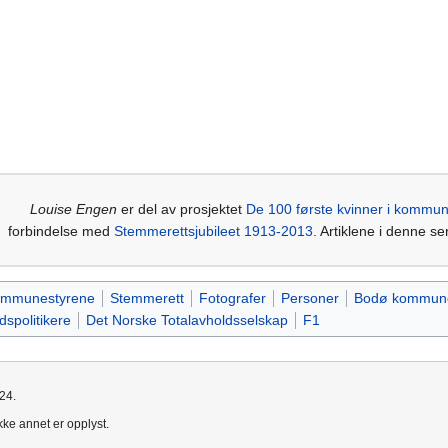
Louise Engen
er del av prosjektet
De 100 første kvinner i kommu
forbindelse med
Stemmerettsjubileet 1913-2013
. Artiklene i denne se
kommunestyrene
Stemmerett
Fotografer
Personer
Bodø kommun
dspolitikere
Det Norske Totalavholdsselskap
F1
024.
kke annet er opplyst.