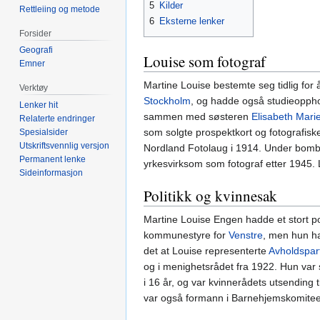
5
Kilder
Rettleiing og metode
6
Eksterne lenker
Forsider
Geografi
Louise som fotograf
Emner
Martine Louise bestemte seg tidlig for å
Verktøy
Stockholm
, og hadde også studieoppho
Lenker hit
sammen med søsteren
Elisabeth Mari
Relaterte endringer
som solgte prospektkort og fotografiske
Spesialsider
Utskriftsvennlig versjon
Nordland Fotolaug i 1914. Under bombi
Permanent lenke
yrkesvirksom som fotograf etter 1945.
Sideinformasjon
Politikk og kvinnesak
Martine Louise Engen hadde et stort pol
kommunestyre for
Venstre
, men hun ha
det at Louise representerte
Avholdspart
og i menighetsrådet fra 1922. Hun var s
i 16 år, og var kvinnerådets utsending
var også formann i Barnehjemskomiteen