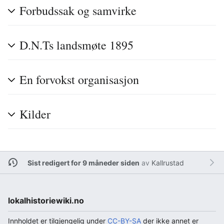
Forbudssak og samvirke
D.N.Ts landsmøte 1895
En forvokst organisasjon
Kilder
Sist redigert for 9 måneder siden
av
Kallrustad
lokalhistoriewiki.no
Innholdet er tilgjengelig under
CC-BY-SA
der ikke annet er