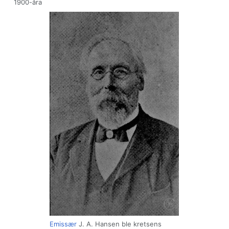
1900-åra
Emissær
J. A. Hansen ble kretsens