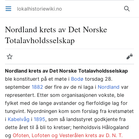
lokalhistoriewiki.no
Åpne hovedmenyen
Søk
Nordland krets av Det Norske
Totalavholdsselskap
Overvåk
Rediger
Nordland krets av Det Norske Totalavholdsselskap
ble konstituert på et møte i
Bodø
torsdag 28.
september
1882
der fire av de ni laga i
Nordland
var
representert. Etter som organisasjonen vokste, ble
fylket med de lange avstander og flerfoldige lag for
tungvint. Nyordningen kom som forslag fra kretsmøtet
i
Kabelvåg
i
1895
, som så landsstyret godkjente fra
dette året til å bli to kretser; henholdsvis Hålogaland
og
Ofoten, Lofoten og Vesterålen krets av D. N. T.