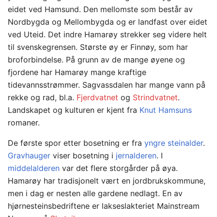
eidet ved Hamsund. Den mellomste som består av
Nordbygda og Mellombygda og er landfast over eidet
ved Uteid. Det indre Hamarøy strekker seg videre helt
til svenskegrensen. Største øy er Finnøy, som har
broforbindelse. På grunn av de mange øyene og
fjordene har Hamarøy mange kraftige
tidevannsstrømmer. Sagvassdalen har mange vann på
rekke og rad, bl.a.
Fjerdvatnet
og
Strindvatnet
.
Landskapet og kulturen er kjent fra
Knut Hamsuns
romaner.
De første spor etter bosetning er fra
yngre steinalder
.
Gravhauger
viser bosetning i
jernalderen
. I
middelalderen
var det flere storgårder på øya.
Hamarøy har tradisjonelt vært en jordbrukskommune,
men i dag er nesten alle gardene nedlagt. En av
hjørnesteinsbedriftene er lakseslakteriet Mainstream