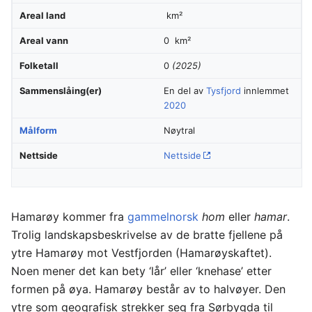
Areal land
km²
Areal vann
0 km²
Folketall
0
(2025)
Sammenslåing(er)
En del av
Tysfjord
innlemmet
2020
Målform
Nøytral
Nettside
Nettside
Hamarøy kommer fra
gammelnorsk
hom
eller
hamar
.
Trolig landskapsbeskrivelse av de bratte fjellene på
ytre Hamarøy mot Vestfjorden (Hamarøyskaftet).
Noen mener det kan bety ‘lår’ eller ‘knehase’ etter
formen på øya. Hamarøy består av to halvøyer. Den
ytre som geografisk strekker seg fra Sørbygda til