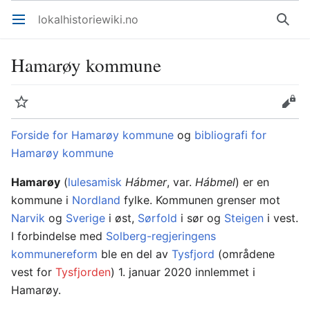
lokalhistoriewiki.no
Åpne hovedmenyen
Søk
Hamarøy kommune
Overvåk
Rediger
Forside for Hamarøy kommune
og
bibliografi for
Hamarøy kommune
Hamarøy
(
lulesamisk
Hábmer
, var.
Hábmel
) er en
kommune i
Nordland
fylke. Kommunen grenser mot
Narvik
og
Sverige
i øst,
Sørfold
i sør og
Steigen
i vest.
I forbindelse med
Solberg-regjeringens
kommunereform
ble en del av
Tysfjord
(områdene
vest for
Tysfjorden
) 1. januar 2020 innlemmet i
Hamarøy.