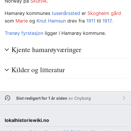
Norway på
Skutvik
.
Hamarøy kommunes
tusenårssted
er
Skogheim gård
som
Marie
og
Knut Hamsun
drev fra
1911
til
1917
.
Tranøy fyrstasjon
ligger i Hamarøy kommune.
Kjente hamarøyværinger
Kilder og litteratur
Sist redigert for 1 år siden
av
Cnyborg
lokalhistoriewiki.no