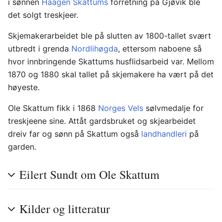
i sønnen
Haagen Skattums
forretning på Gjøvik ble
det solgt treskjeer.
Skjemakerarbeidet ble på slutten av 1800-tallet svært
utbredt i grenda
Nordlihøgda
, ettersom naboene så
hvor innbringende Skattums husflidsarbeid var. Mellom
1870 og 1880 skal tallet på skjemakere ha vært på det
høyeste.
Ole Skattum fikk i 1868
Norges Vels
sølvmedalje for
treskjeene sine. Attåt gardsbruket og skjearbeidet
dreiv far og sønn på Skattum også
landhandleri
på
garden.
Eilert Sundt om Ole Skattum
Kilder og litteratur