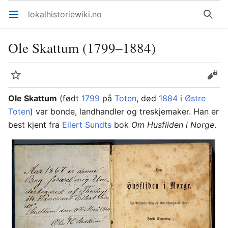
lokalhistoriewiki.no
Åpne hovedmenyen
Søk
Ole Skattum (1799–1884)
Overvåk
Rediger
Ole Skattum
(født
1799
på
Toten
, død
1884
i
Østre
Toten
) var bonde, landhandler og treskjemaker. Han er
best kjent fra
Eilert Sundts
bok
Om Husfliden i Norge
.