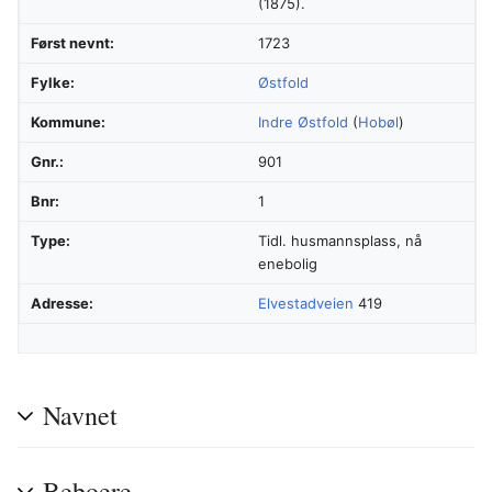
(1875).
Først nevnt:
1723
Fylke:
Østfold
Kommune:
Indre Østfold
(
Hobøl
)
Gnr.:
901
Bnr:
1
Type:
Tidl. husmannsplass, nå
enebolig
Adresse:
Elvestadveien
419
Navnet
Beboere