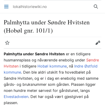
lokalhistoriewiki.no
Åpne hovedmenyen
Søk
Palmhytta under Søndre Hvitsten
(Hobøl gnr. 101/1)
Overvåk
Rediger
Palmhytta under Søndre Hvitsten
er en tidligere
husmannsplass og nåværende enebolig under
Søndre
Hvitsten
i tidligere
Hobøl kommune
, nå
Indre Østfold
kommune
. Den ble aldri utskilt fra hovedbølet på
Søndre Hvitsten, og er i dag en enebolig med samme
gårds- og bruksnummer som gården. Plassen ligger
noen hundre meter sørvest for gårdstunet, langs
Elvestadveien
. Det har også vært gjestgiveri på
plassen.