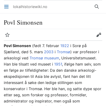
lokalhistoriewiki.no
Åpne hovedmenyen
Søk
Povl Simonsen
Overvåk
Rediger
Povl Simonsen
(født 7. februar
1922
i Sorø på
Sjælland, død 5. mars
2003
i
Tromsø
) var professor i
arkeologi ved
Tromsø museum
, Universitetsmuseet.
Han ble tilsatt ved museet i
1951
, ifølge ham selv, som
en følge av tilfeldigheter: Da den danske arkeologi-
ekspedisjonen til Asia ble avlyst, fant han det litt
interessant å søke den ledige stillingen som
konservator i Tromsø. Her ble han, og satte dype spor
etter seg, som forsker og professor, formidler,
administrator og inspirator, men også som