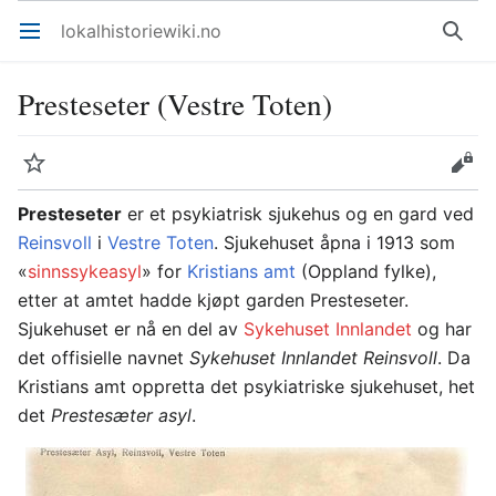
lokalhistoriewiki.no
Åpne hovedmenyen
Søk
Presteseter (Vestre Toten)
Overvåk
Rediger
Presteseter
er et psykiatrisk sjukehus og en gard ved
Reinsvoll
i
Vestre Toten
. Sjukehuset åpna i 1913 som
«
sinnssykeasyl
» for
Kristians amt
(Oppland fylke),
etter at amtet hadde kjøpt garden Presteseter.
Sjukehuset er nå en del av
Sykehuset Innlandet
og har
det offisielle navnet
Sykehuset Innlandet Reinsvoll
. Da
Kristians amt oppretta det psykiatriske sjukehuset, het
det
Prestesæter asyl
.