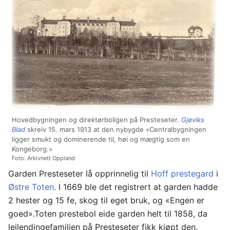
Hovedbygningen og direktørboligen på Presteseter.
Gjøviks
Blad
skreiv 15. mars 1913 at den nybygde «Centralbygningen
ligger smukt og dominerende til, høi og mægtig som en
Kongeborg.»
Foto: Arkivnett Oppland
Garden Presteseter lå opprinnelig til
Hoff prestegard
i
Østre Toten
. I 1669 ble det registrert at garden hadde
2 hester og 15 fe, skog til eget bruk, og «Engen er
goed».Toten prestebol eide garden helt til 1858, da
leilendingefamilien på Presteseter fikk kjøpt den.