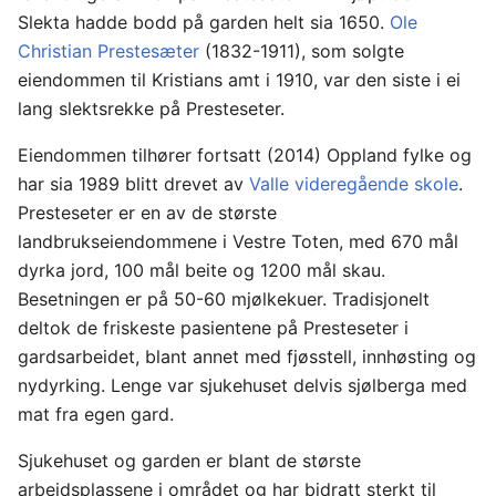
Slekta hadde bodd på garden helt sia 1650.
Ole
Christian Prestesæter
(1832-1911), som solgte
eiendommen til Kristians amt i 1910, var den siste i ei
lang slektsrekke på Presteseter.
Eiendommen tilhører fortsatt (2014) Oppland fylke og
har sia 1989 blitt drevet av
Valle videregående skole
.
Presteseter er en av de største
landbrukseiendommene i Vestre Toten, med 670 mål
dyrka jord, 100 mål beite og 1200 mål skau.
Besetningen er på 50-60 mjølkekuer. Tradisjonelt
deltok de friskeste pasientene på Presteseter i
gardsarbeidet, blant annet med fjøsstell, innhøsting og
nydyrking. Lenge var sjukehuset delvis sjølberga med
mat fra egen gard.
Sjukehuset og garden er blant de største
arbeidsplassene i området og har bidratt sterkt til