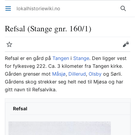
lokalhistoriewiki.no
Åpne hovedmenyen
Søk
Refsal (Stange gnr. 160/1)
Overvåk
Rediger
Refsal er en gård på
Tangen
i
Stange
. Den ligger vest
for fylkesveg 222. Ca. 3 kilometer fra Tangen kirke.
Gården grenser mot
Måsjø
,
Dillerud
,
Olsby
og Sørli.
Gårdens skog strekker seg helt ned til Mjøsa og har
gitt navn til Refsalvika.
Refsal