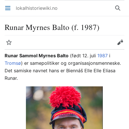
lokalhistoriewiki.no
Åpne hovedmenyen
Søk
Runar Myrnes Balto (f. 1987)
Overvåk
Rediger
Runar Sammol Myrnes Balto
(født 12. juli
1987
i
Tromsø
) er samepolitiker og organisasjonsmenneske.
Det samiske navnet hans er Biennáš Elle Elle Eliasa
Runar.