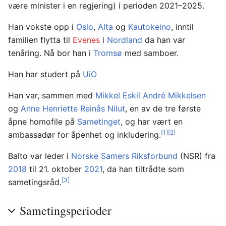
være minister i en regjering) i perioden 2021–2025.
Han vokste opp i
Oslo
,
Alta
og
Kautokeino
, inntil
familien flytta til
Evenes
i
Nordland
da han var
tenåring. Nå bor han i
Tromsø
med samboer.
Han har studert på
UiO
Han var, sammen med
Mikkel Eskil André Mikkelsen
og
Anne Henriette Reinås Nilut
, en av de tre første
åpne homofile på
Sametinget
, og har vært en
[1]
[2]
ambassadør for åpenhet og inkludering.
Balto var leder i
Norske Samers Riksforbund
(NSR) fra
2018
til 21. oktober
2021
, da han tiltrådte som
[3]
sametingsråd.
Sametingsperioder