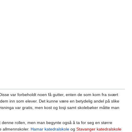
Disse var forbeholdt noen få gutter, enten de som kom fra svært
kk dem inn som elever. Det kunne være en betydelig andel på slike
ervisninga var gratis, men kost og losji samt skolebøker måtte man
tt denne rollen, men man begynte også å ta for seg en større
re allmennskoler.
Hamar katedralskole
og
Stavanger katedralskole