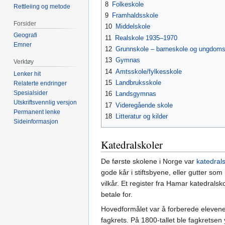
8
Folkeskole
Rettleiing og metode
9
Framhaldsskole
Forsider
10
Middelskole
Geografi
11
Realskole 1935–1970
Emner
12
Grunnskole – barneskole og ungdoms
13
Gymnas
Verktøy
14
Amtsskole/fylkesskole
Lenker hit
15
Landbruksskole
Relaterte endringer
Spesialsider
16
Landsgymnas
Utskriftsvennlig versjon
17
Videregående skole
Permanent lenke
18
Litteratur og kilder
Sideinformasjon
Katedralskoler
De første skolene i Norge var
katedral
gode kår i stiftsbyene, eller gutter so
vilkår. Et register fra Hamar katedrals
betale for.
Hovedformålet var å forberede elevene 
fagkrets. På 1800-tallet ble fagkretsen