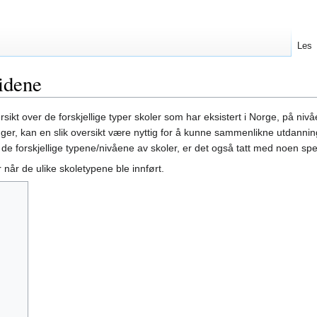
Les
idene
sikt over de forskjellige typer skoler som har eksistert i Norge, på ni
inger, kan en slik oversikt være nyttig for å kunne sammenlikne utdanning
til de forskjellige typene/nivåene av skoler, er det også tatt med noen s
 når de ulike skoletypene ble innført.