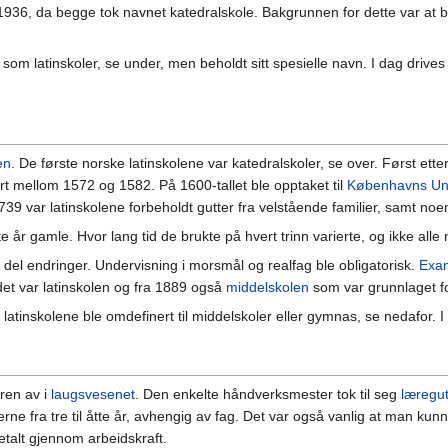
l 1936, da begge tok navnet katedralskole. Bakgrunnen for dette var at 
t som latinskoler, se under, men beholdt sitt spesielle navn. I dag driv
en
. De første norske latinskolene var katedralskoler, se over. Først ett
t mellom 1572 og 1582. På 1600-tallet ble opptaket til
Københavns Uni
739 var latinskolene forbeholdt gutter fra velstående familier, samt no
e år gamle. Hvor lang tid de brukte på hvert trinn varierte, og ikke alle
 del endringer. Undervisning i morsmål og realfag ble obligatorisk.
Exa
det var latinskolen og fra 1889 også
middelskolen
som var grunnlaget fo
 latinskolene ble omdefinert til middelskoler eller gymnas, se nedafor. I 
ren av i
laugsvesenet
. Den enkelte håndverksmester tok til seg
læregut
rne fra tre til åtte år, avhengig av fag. Det var også vanlig at man kun
betalt gjennom arbeidskraft.