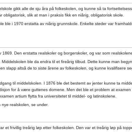
skole gikk alle de sju åra på folkeskolen, og kunne så ta fortsettelsess
år obligatorisk, slik at man i praksis fikk en niårig, obligatorisk skole.
e ble i 1970 erstatta av niårig grunnskole. Enkelte steder var framhalds
 1869. Den erstatta realskoler og borgerskoler, og var som realskolene
. Middelskolen ble da endra til et fireårig tilbud. Dette kunne man begynn
len slapp altså de to siste årene av folkeskolen, og kunne kvalifisere 
gang til middelskolen. I 1876 ble det bestemt av jenter kunne ta midd
sjon for å være guttenes domene. Men det ble et problem at examen artiu
xamen artium flytta fra universitetet til middel- og latinskolene.
n nye realskolen, se under.
ar et frivillig treårig løp etter folkeskolen. Den var et treårig løp på t