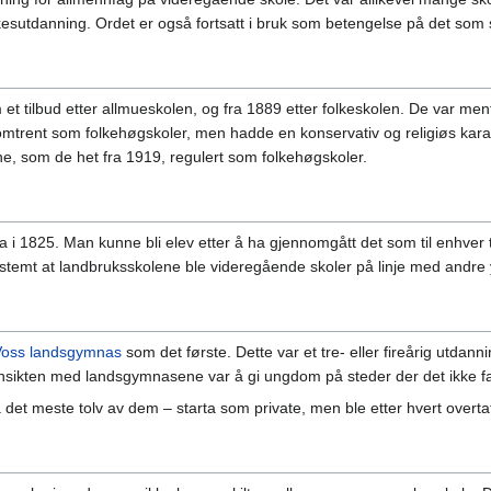
sutdanning. Ordet er også fortsatt i bruk som betengelse på det som s
 et tilbud etter allmueskolen, og fra 1889 etter folkeskolen. De var ment
omtrent som folkehøgskoler, men hadde en konservativ og religiøs karak
ne, som de het fra 1919, regulert som folkehøgskoler.
 i 1825. Man kunne bli elev etter å ha gjennomgått det som til enhver ti
estemt at landbruksskolene ble videregående skoler på linje med andre
Voss landsgymnas
som det første. Dette var et tre- eller fireårig utdan
kten med landsgymnasene var å gi ungdom på steder der det ikke fantes
et meste tolv av dem – starta som private, men ble etter hvert overtatt