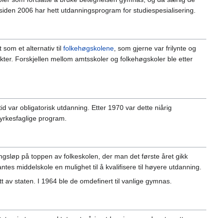
iden 2006 har hett utdanningsprogram for studiespesialisering.
 som et alternativ til
folkehøgskolene
, som gjerne var frilynte og
ter. Forskjellen mellom amtsskoler og folkehøgskoler ble etter
d var obligatorisk utdanning. Etter 1970 var dette niårig
 yrkesfaglige program.
ningsløp på toppen av folkeskolen, der man det første året gikk
 middelskole en mulighet til å kvalifisere til høyere utdanning.
 av staten. I 1964 ble de omdefinert til vanlige gymnas.