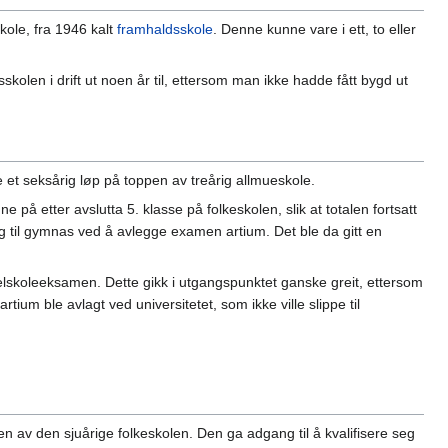
kole, fra 1946 kalt
framhaldsskole
. Denne kunne vare i ett, to eller
skolen i drift ut noen år til, ettersom man ikke hadde fått bygd ut
 et seksårig løp på toppen av treårig allmueskole.
e på etter avslutta 5. klasse på folkeskolen, slik at totalen fortsatt
seg til gymnas ved å avlegge examen artium. Det ble da gitt en
elskoleeksamen. Dette gikk i utgangspunktet ganske greit, ettersom
m ble avlagt ved universitetet, som ikke ville slippe til
oppen av den sjuårige folkeskolen. Den ga adgang til å kvalifisere seg