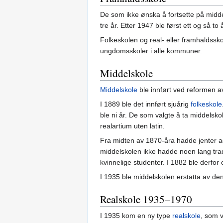
De som ikke ønska å fortsette på middel
tre år. Etter 1947 ble først ett og så to 
Folkeskolen og real- eller framhaldsskol
ungdomsskoler i alle kommuner.
Middelskole
Middelskole
ble innført ved reformen av
I 1889 ble det innført sjuårig
folkeskole
ble ni år. De som valgte å ta middelsko
realartium uten latin.
Fra midten av 1870-åra hadde jenter ad
middelskolen ikke hadde noen lang tradi
kvinnelige studenter. I 1882 ble derfor e
I 1935 ble middelskolen erstatta av de
Realskole 1935–1970
I 1935 kom en ny type
realskole
, som v