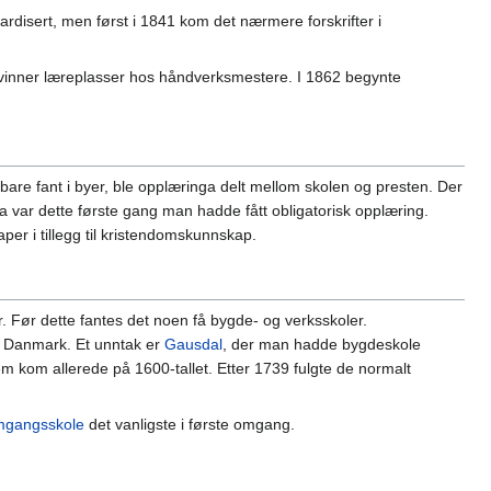
ardisert, men først i 1841 kom det nærmere forskrifter i
kvinner læreplasser hos håndverksmestere. I 1862 begynte
are fant i byer, ble opplæringa delt mellom skolen og presten. Der
a var dette første gang man hadde fått obligatorisk opplæring.
er i tillegg til kristendomskunnskap.
yer. Før dette fantes det noen få bygde- og verksskoler.
ra Danmark. Et unntak er
Gausdal
, der man hadde bygdeskole
dem kom allerede på 1600-tallet. Etter 1739 fulgte de normalt
mgangsskole
det vanligste i første omgang.