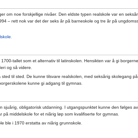
ger om noe forskjellige nivåer. Den eldste typen realskole var en seks
994 – rett nok var det der seks år på barneskole og tre år på ungdomssk
lskole
.
v 1700-tallet som et alternativ til latinskolen. Hensikten var å gi borge
eri og så videre.
ra sted til sted. De kunne tilsvare realskolen, med seksårig skolegang 
 borgerskolene kunne gi adgang til gymnas.
 en sjuårig, obligatorisk utdanning. I utgangspunktet kunne den følges 
r på middelskole for et niårig løp som kvalifiserte for gymnas.
le ble i 1970 erstatta av niårig grunnskole.