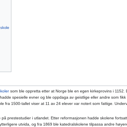
skole
skoler
som ble oppretta etter at Norge ble en egen kirkeprovins i 1152. 
m hadde spesielle evner og ble oppdaga av geistlige eller andre som fi
kole fra 1500-tallet viser at 11 av 24 elever var notert som fattige. Und
på prestestudier i utlandet. Etter reformasjonen hadde skolene fortsa
 ytterligere utvida, og fra 1869 ble katedralskolene tilpassa andre høye