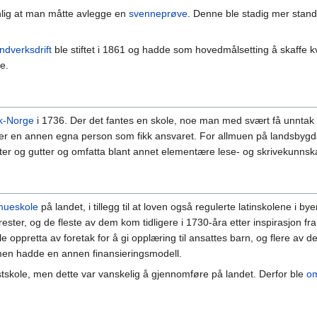
nlig at man måtte avlegge en
svenneprøve
. Denne ble stadig mer stand
ndverksdrift
ble stiftet i 1861 og hadde som hovedmålsetting å skaffe 
e.
k-Norge
i 1736. Der det fantes en skole, noe man med svært få unntak b
eller en annen egna person som fikk ansvaret. For allmuen på landsbygd
r og gutter og omfatta blant annet elementære lese- og skrivekunnskap
mueskole
på landet, i tillegg til at loven også regulerte latinskolene i b
ester, og de fleste av dem kom tidligere i 1730-åra etter inspirasjon f
le oppretta av foretak for å gi opplæring til ansattes barn, og flere av 
n hadde en annen finansieringsmodell.
astskole, men dette var vanskelig å gjennomføre på landet. Derfor ble
o