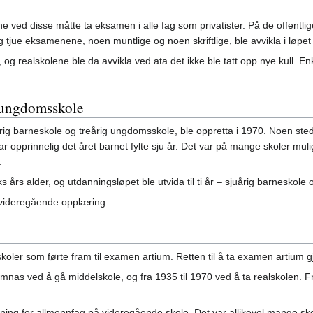
ne ved disse måtte ta eksamen i alle fag som privatister. På de offent
 tjue eksamenene, noen muntlige og noen skriftlige, ble avvikla i løpet 
, og realskolene ble da avvikla ved ata det ikke ble tatt opp nye kull. E
 ungdomsskole
ig barneskole og treårig ungdomsskole, ble oppretta i 1970. Noen sted
r opprinnelig det året barnet fylte sju år. Det var på mange skoler mulig
.
ks års alder, og utdanningsløpet ble utvida til ti år – sjuårig barneskol
 videregående opplæring.
oler som førte fram til examen artium. Retten til å ta examen artium gja
gymnas ved å gå middelskole, og fra 1935 til 1970 ved å ta realskolen. F
tning for allmennfag på videregående skole. Det var allikevel mange s