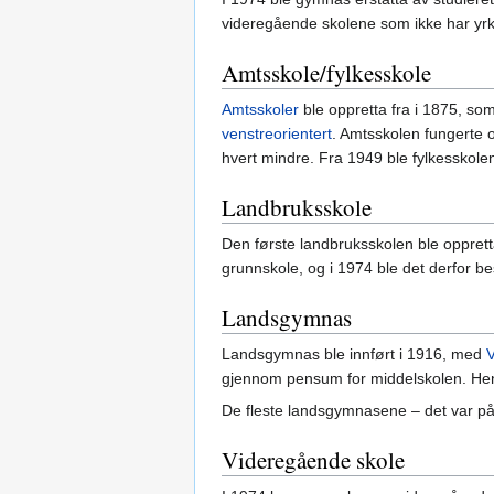
videregående skolene som ikke har yrke
Amtsskole/fylkesskole
Amtsskoler
ble oppretta fra i 1875, som
venstreorientert
. Amtsskolen fungerte 
hvert mindre. Fra 1949 ble fylkesskole
Landbruksskole
Den første landbruksskolen ble oppretta
grunnskole, og i 1974 ble det derfor b
Landsgymnas
Landsgymnas ble innført i 1916, med
gjennom pensum for middelskolen. Hensi
De fleste landsgymnasene – det var på d
Videregående skole