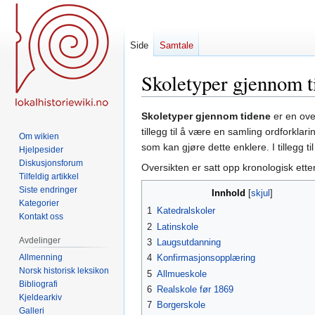
Side
Samtale
Skoletyper gjennom t
Hopp
Hopp
Skoletyper gjennom tidene
er en over
til
til
tillegg til å være en samling ordforklar
Om wikien
navigering
søk
som kan gjøre dette enklere. I tillegg 
Hjelpesider
Diskusjonsforum
Oversikten er satt opp kronologisk etter
Tilfeldig artikkel
Siste endringer
Innhold
Kategorier
1
Katedralskoler
Kontakt oss
2
Latinskole
Avdelinger
3
Laugsutdanning
Allmenning
4
Konfirmasjonsopplæring
Norsk historisk leksikon
5
Allmueskole
Bibliografi
6
Realskole før 1869
Kjeldearkiv
7
Borgerskole
Galleri