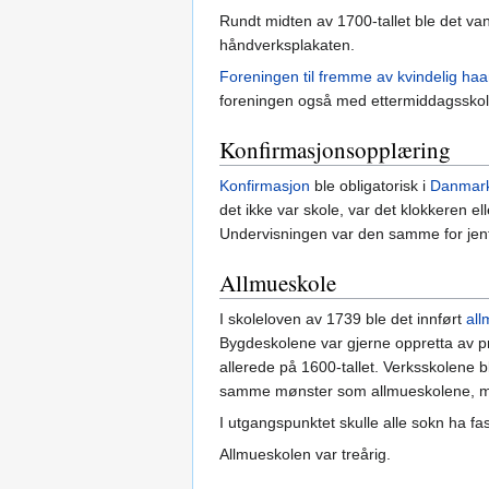
Rundt midten av 1700-tallet ble det va
håndverksplakaten.
Foreningen til fremme av kvindelig haa
foreningen også med ettermiddagsskol
Konfirmasjonsopplæring
Konfirmasjon
ble obligatorisk i
Danmar
det ikke var skole, var det klokkeren 
Undervisningen var den samme for jente
Allmueskole
I skoleloven av 1739 ble det innført
all
Bygdeskolene var gjerne oppretta av pr
allerede på 1600-tallet. Verksskolene b
samme mønster som allmueskolene, me
I utgangspunktet skulle alle sokn ha f
Allmueskolen var treårig.