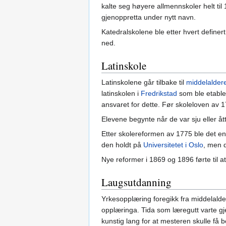
kalte seg høyere allmennskoler helt ti
gjenoppretta under nytt navn.
Katedralskolene ble etter hvert definer
ned.
Latinskole
Latinskolene går tilbake til
middelalder
latinskolen i
Fredrikstad
som ble etabler
ansvaret for dette. Før skoleloven av 1
Elevene begynte når de var sju eller ått
Etter skolereformen av 1775 ble det en
den holdt på
Universitetet i Oslo
, men 
Nye reformer i 1869 og 1896 førte til at
Laugsutdanning
Yrkesopplæring foregikk fra middelalde
opplæringa. Tida som læregutt varte gje
kunstig lang for at mesteren skulle få 