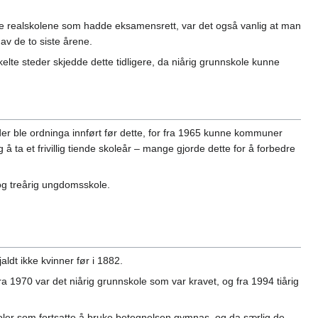
lige realskolene som hadde eksamensrett, var det også vanlig at man
av de to siste årene.
nkelte steder skjedde dette tidligere, da niårig grunnskole kunne
er ble ordninga innført før dette, for fra 1965 kunne kommuner
 å ta et frivillig tiende skoleår – mange gjorde dette for å forbedre
e og treårig ungdomsskole.
ldt ikke kvinner før i 1882.
ra 1970 var det niårig grunnskole som var kravet, og fra 1994 tiårig
koler som fortsatte å bruke betegnelsen gymnas, og da særlig de