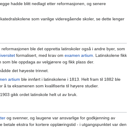
begge hadde blitt nedlagt etter reformasjonen, og senere
es katedralskolene som vanlige videregående skoler, se dette lenger
er reformasjonen ble det oppretta latinskoler også i andre byer, som
versitet
formalisert, med krav om
examen artium
. Latinskolene fikk
en som ble oppdaga av velgjørere og fikk plass der.
 nådde det høyeste trinnet.
men artium
ble innført i latinskolene i 1813. Helt fram til 1882 ble
r å ta eksamenen som kvalifiserte til høyere studier.
1903 gikk ordet latinskole helt ut av bruk.
ter
og svenner, og laugene var ansvarlige for godkjenning av
ne betale ekstra for kortere opplæringstid - i utgangspunktet var den