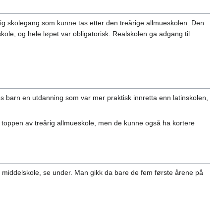
årig skolegang som kunne tas etter den treårige allmueskolen. Den
ole, og hele løpet var obligatorisk. Realskolen ga adgang til
rnes barn en utdanning som var mer praktisk innretta enn latinskolen,
på toppen av treårig allmueskole, men de kunne også ha kortere
av middelskole, se under. Man gikk da bare de fem første årene på