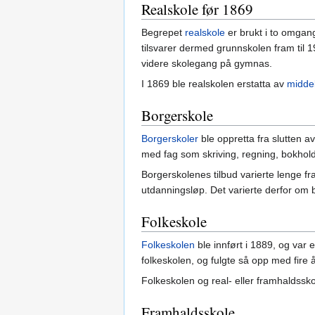
Realskole før 1869
Begrepet
realskole
er brukt i to omgan
tilsvarer dermed grunnskolen fram til 1
videre skolegang på gymnas.
I 1869 ble realskolen erstatta av
midde
Borgerskole
Borgerskoler
ble oppretta fra slutten a
med fag som skriving, regning, bokhold
Borgerskolenes tilbud varierte lenge f
utdanningsløp. Det varierte derfor om
Folkeskole
Folkeskolen
ble innført i 1889, og var
folkeskolen, og fulgte så opp med fire å
Folkeskolen og real- eller framhaldssko
Framhaldsskole