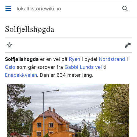
lokalhistoriewiki.no
Åpne hovedmenyen
Søk
Solfjellshøgda
Overvåk
Rediger
Solfjellshøgda
er en vei på
Ryen
i bydel
Nordstrand
i
Oslo
som går sørover fra
Gabbi Lunds vei
til
Enebakkveien
. Den er 634 meter lang.