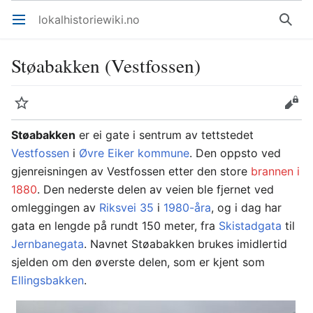
lokalhistoriewiki.no
Åpne hovedmenyen
Søk
Støabakken (Vestfossen)
Overvåk
Rediger
Støabakken
er ei gate i sentrum av tettstedet
Vestfossen
i
Øvre Eiker kommune
. Den oppsto ved
gjenreisningen av Vestfossen etter den store
brannen i
1880
. Den nederste delen av veien ble fjernet ved
omleggingen av
Riksvei 35
i
1980-åra
, og i dag har
gata en lengde på rundt 150 meter, fra
Skistadgata
til
Jernbanegata
. Navnet Støabakken brukes imidlertid
sjelden om den øverste delen, som er kjent som
Ellingsbakken
.