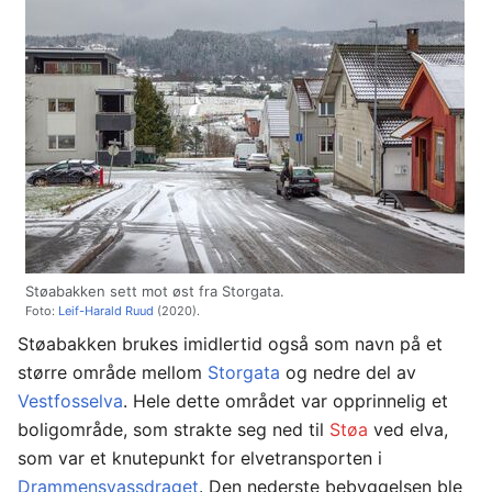
Støabakken sett mot øst fra Storgata.
Foto:
Leif-Harald Ruud
(2020).
Støabakken brukes imidlertid også som navn på et
større område mellom
Storgata
og nedre del av
Vestfosselva
. Hele dette området var opprinnelig et
boligområde, som strakte seg ned til
Støa
ved elva,
som var et knutepunkt for elvetransporten i
Drammensvassdraget
. Den nederste bebyggelsen ble