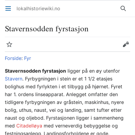
lokalhistoriewiki.no
Åpne hovedmenyen
Søk
Stavernsodden fyrstasjon
Overvåk
Rediger
Forside
:
Fyr
Stavernsodden fyrstasjon
ligger på en øy utenfor
Stavern
. Fyrbygningen i stein er et 1 1/2 etasjes
bolighus med fyrlykten i et tilbygg på hjørnet. Fyret
har 1. ordens linseapparat. Anlegget omfatter den
tidligere fyrbygningen av gråstein, maskinhus, nyere
bolig, uthus, naust, vei og landing, samt tufter etter
naust og oljebod. Fyrstasjonen ligger i sammenheng
med
Citadelløya
med verneverdig bebyggelse og
festningsanlegg. Landingsforholdene er gode.