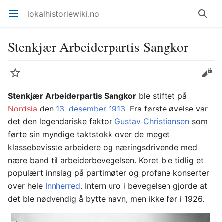
lokalhistoriewiki.no
Åpne hovedmenyen
Søk
Stenkjær Arbeiderpartis Sangkor
Overvåk
Rediger
Stenkjær Arbeiderpartis Sangkor
ble stiftet på
Nordsia
den
13. desember
1913
. Fra første øvelse var
det den legendariske faktor
Gustav Christiansen
som
førte sin myndige taktstokk over de meget
klassebevisste arbeidere og næringsdrivende med
nære band til arbeiderbevegelsen. Koret ble tidlig et
populært innslag på partimøter og profane konserter
over hele
Innherred
. Intern uro i bevegelsen gjorde at
det ble nødvendig å bytte navn, men ikke før i 1926.