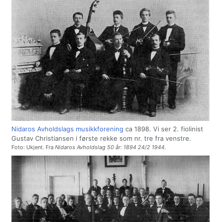
Nidaros Avholdslags musikkforening
ca 1898. Vi ser 2. fiolinist
Gustav Christiansen i første rekke som nr. tre fra venstre.
Foto: Ukjent. Fra
Nidaros Avholdslag 50 år: 1894 24/2 1944
.