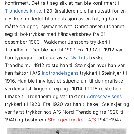
konfirmert. Det falt seg slik at han ble konfirmert i
Trondenes kirke
. I 20-årsalderen ble han utsatt for en
ulykke som ledet til amputasjon av en fot, og han
måtte da oppgi sjømannslivet. Christiansen utdannet
seg til boktrykker med håndverksbrev fra 31.
desember 1903 i Waldemar Janssens trykkeri i
Trondheim. Der ble han til 1907. Fra 1907 til 1912 var
han typograf i arbeideravisa
Ny Tids
trykkeri,
Trondheim. I 1912 reiste han til Steinkjer hvor han var
han faktor i A/S
Indtrøndelagens
trykkeri i Steinkjer til
1916. Han ble innvilget et stipendium til den grafiske
verdensutstillingen i Leipzig i 1914. I 1916 reiste han
tilbake til Trondheim og var faktor i
Adresseavisens
trykkeri til 1920. Fra 1920 var han tilbake i Steinkjer og
var først trykker hos A/S Nord-Trøndelag fra 1920 til
1940 og bestyrer i
Steinkjer trykkeri A/S
1940–1947.