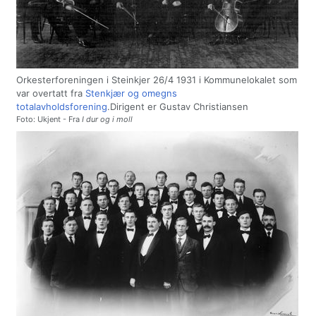
Orkesterforeningen i Steinkjer 26/4 1931 i Kommunelokalet som
var overtatt fra
Stenkjær og omegns
totalavholdsforening
.Dirigent er Gustav Christiansen
Foto: Ukjent - Fra
I dur og i moll