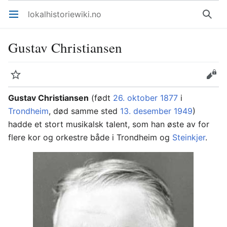
lokalhistoriewiki.no
Åpne hovedmenyen
Søk
Gustav Christiansen
Overvåk
Rediger
Gustav Christiansen
(født
26. oktober
1877
i
Trondheim
, død samme sted
13. desember
1949
)
hadde et stort musikalsk talent, som han øste av for
flere kor og orkestre både i Trondheim og
Steinkjer
.