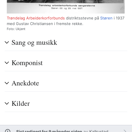
Trøndelag Arbeiderkorforbunds
distriktsstevne på
Støren
i 1937
med Gustav Christiansen i fremste rekke.
Foto: Ukjent
Sang og musikk
Komponist
Anekdote
Kilder
Sist redigert for 9 måneder siden
av
Kallrustad