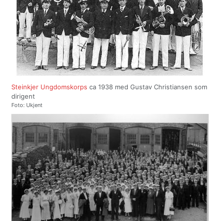
Steinkjer Ungdomskorps
ca 1938 med Gustav Christiansen som
dirigent
Foto: Ukjent