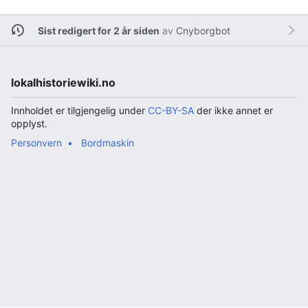
Sist redigert for 2 år siden
av
Cnyborgbot
lokalhistoriewiki.no
Innholdet er tilgjengelig under
CC-BY-SA
der ikke annet er
opplyst.
Personvern
Bordmaskin