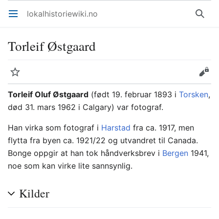
lokalhistoriewiki.no
Åpne hovedmenyen
Søk
Torleif Østgaard
Overvåk
Rediger
Torleif Oluf Østgaard
(født 19. februar 1893 i
Torsken
,
død 31. mars 1962 i Calgary) var fotograf.
Han virka som fotograf i
Harstad
fra ca. 1917, men
flytta fra byen ca. 1921/22 og utvandret til Canada.
Bonge oppgir at han tok håndverksbrev i
Bergen
1941,
noe som kan virke lite sannsynlig.
Kilder