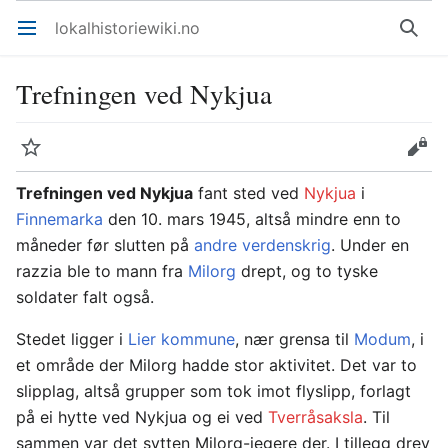
lokalhistoriewiki.no
Åpne hovedmenyen
Søk
Trefningen ved Nykjua
Overvåk
Rediger
Trefningen ved Nykjua
fant sted ved
Nykjua
i
Finnemarka
den 10. mars 1945, altså mindre enn to
måneder før slutten på
andre verdenskrig
. Under en
razzia ble to mann fra
Milorg
drept, og to tyske
soldater falt også.
Stedet ligger i
Lier kommune
, nær grensa til
Modum
, i
et område der Milorg hadde stor aktivitet. Det var to
slipplag, altså grupper som tok imot flyslipp, forlagt
på ei hytte ved Nykjua og ei ved
Tverråsaksla
. Til
sammen var det sytten Milorg-jegere der. I tillegg drev