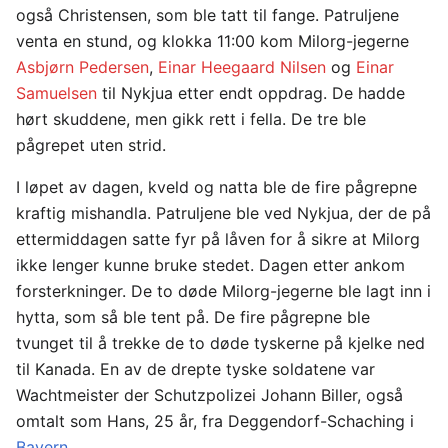
også Christensen, som ble tatt til fange. Patruljene
venta en stund, og klokka 11:00 kom Milorg-jegerne
Asbjørn Pedersen
,
Einar Heegaard Nilsen
og
Einar
Samuelsen
til Nykjua etter endt oppdrag. De hadde
hørt skuddene, men gikk rett i fella. De tre ble
pågrepet uten strid.
I løpet av dagen, kveld og natta ble de fire pågrepne
kraftig mishandla. Patruljene ble ved Nykjua, der de på
ettermiddagen satte fyr på låven for å sikre at Milorg
ikke lenger kunne bruke stedet. Dagen etter ankom
forsterkninger. De to døde Milorg-jegerne ble lagt inn i
hytta, som så ble tent på. De fire pågrepne ble
tvunget til å trekke de to døde tyskerne på kjelke ned
til Kanada. En av de drepte tyske soldatene var
Wachtmeister der Schutzpolizei Johann Biller, også
omtalt som Hans, 25 år, fra Deggendorf-Schaching i
Bayern
.