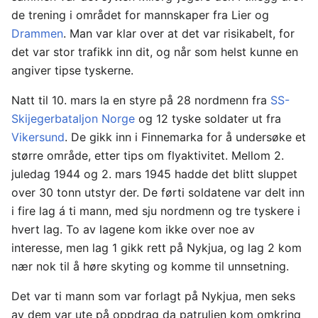
de trening i området for mannskaper fra Lier og
Drammen
. Man var klar over at det var risikabelt, for
det var stor trafikk inn dit, og når som helst kunne en
angiver tipse tyskerne.
Natt til 10. mars la en styre på 28 nordmenn fra
SS-
Skijegerbataljon Norge
og 12 tyske soldater ut fra
Vikersund
. De gikk inn i Finnemarka for å undersøke et
større område, etter tips om flyaktivitet. Mellom 2.
juledag 1944 og 2. mars 1945 hadde det blitt sluppet
over 30 tonn utstyr der. De førti soldatene var delt inn
i fire lag á ti mann, med sju nordmenn og tre tyskere i
hvert lag. To av lagene kom ikke over noe av
interesse, men lag 1 gikk rett på Nykjua, og lag 2 kom
nær nok til å høre skyting og komme til unnsetning.
Det var ti mann som var forlagt på Nykjua, men seks
av dem var ute på oppdrag da patruljen kom omkring