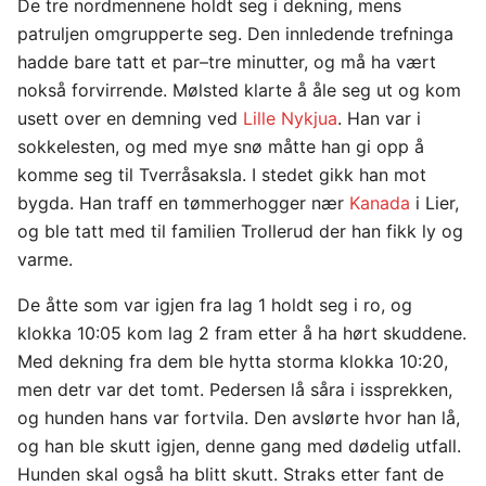
De tre nordmennene holdt seg i dekning, mens
patruljen omgrupperte seg. Den innledende trefninga
hadde bare tatt et par–tre minutter, og må ha vært
nokså forvirrende. Mølsted klarte å åle seg ut og kom
usett over en demning ved
Lille Nykjua
. Han var i
sokkelesten, og med mye snø måtte han gi opp å
komme seg til Tverråsaksla. I stedet gikk han mot
bygda. Han traff en tømmerhogger nær
Kanada
i Lier,
og ble tatt med til familien Trollerud der han fikk ly og
varme.
De åtte som var igjen fra lag 1 holdt seg i ro, og
klokka 10:05 kom lag 2 fram etter å ha hørt skuddene.
Med dekning fra dem ble hytta storma klokka 10:20,
men detr var det tomt. Pedersen lå såra i issprekken,
og hunden hans var fortvila. Den avslørte hvor han lå,
og han ble skutt igjen, denne gang med dødelig utfall.
Hunden skal også ha blitt skutt. Straks etter fant de