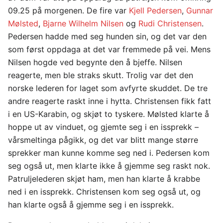
09.25 på morgenen. De fire var
Kjell Pedersen
,
Gunnar
Mølsted
,
Bjarne Wilhelm Nilsen
og
Rudi Christensen
.
Pedersen hadde med seg hunden sin, og det var den
som først oppdaga at det var fremmede på vei. Mens
Nilsen hogde ved begynte den å bjeffe. Nilsen
reagerte, men ble straks skutt. Trolig var det den
norske lederen for laget som avfyrte skuddet. De tre
andre reagerte raskt inne i hytta. Christensen fikk fatt
i en US-Karabin, og skjøt to tyskere. Mølsted klarte å
hoppe ut av vinduet, og gjemte seg i en issprekk –
vårsmeltinga pågikk, og det var blitt mange større
sprekker man kunne komme seg ned i. Pedersen kom
seg også ut, men klarte ikke å gjemme seg raskt nok.
Patruljelederen skjøt ham, men han klarte å krabbe
ned i en issprekk. Christensen kom seg også ut, og
han klarte også å gjemme seg i en issprekk.