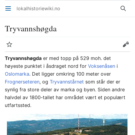
lokalhistoriewiki.no
Åpne hovedmenyen
Søk
Tryvannshøgda
Overvåk
Rediger
Tryvannshøgda
er med topp på 529 moh. det
høyeste punktet i åsdraget nord for
Voksenåsen
i
Oslomarka
. Det ligger omkring 100 meter over
Frognerseteren
, og
Tryvannstårnet
som står der er
synlig fra store deler av marka og byen. Siden andre
halvdel av 1800-tallet har området vært et populært
utfartssted.