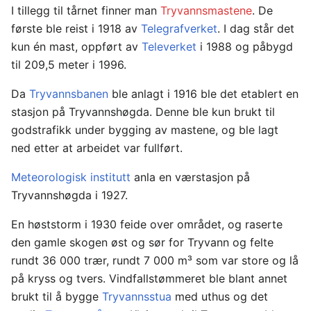
I tillegg til tårnet finner man
Tryvannsmastene
. De
første ble reist i 1918 av
Telegrafverket
. I dag står det
kun én mast, oppført av
Televerket
i 1988 og påbygd
til 209,5 meter i 1996.
Da
Tryvannsbanen
ble anlagt i 1916 ble det etablert en
stasjon på Tryvannshøgda. Denne ble kun brukt til
godstrafikk under bygging av mastene, og ble lagt
ned etter at arbeidet var fullført.
Meteorologisk institutt
anla en værstasjon på
Tryvannshøgda i 1927.
En høststorm i 1930 feide over området, og raserte
den gamle skogen øst og sør for Tryvann og felte
rundt 36 000 trær, rundt 7 000 m³ som var store og lå
på kryss og tvers. Vindfallstømmeret ble blant annet
brukt til å bygge
Tryvannsstua
med uthus og det