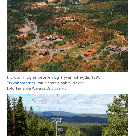
Flyfoto, Frognerseteren og Tryvannshøgda, 1995.
Tryvannstårnet
kan skimtes bak til høyre.
Foto: Fjellanger Widerøe/Oslo byarkiv