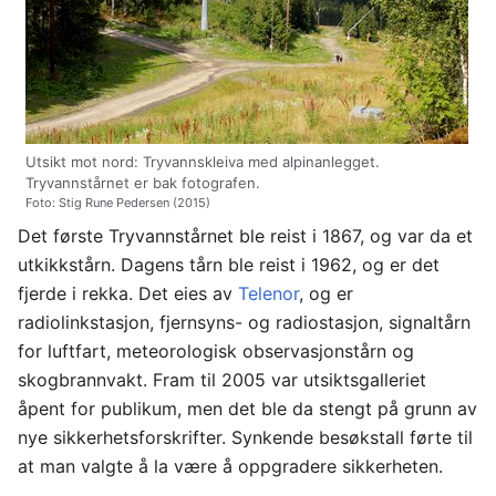
Utsikt mot nord: Tryvannskleiva med alpinanlegget.
Tryvannstårnet er bak fotografen.
Foto: Stig Rune Pedersen (2015)
Det første Tryvannstårnet ble reist i 1867, og var da et
utkikkstårn. Dagens tårn ble reist i 1962, og er det
fjerde i rekka. Det eies av
Telenor
, og er
radiolinkstasjon, fjernsyns- og radiostasjon, signaltårn
for luftfart, meteorologisk observasjonstårn og
skogbrannvakt. Fram til 2005 var utsiktsgalleriet
åpent for publikum, men det ble da stengt på grunn av
nye sikkerhetsforskrifter. Synkende besøkstall førte til
at man valgte å la være å oppgradere sikkerheten.