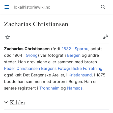
lokalhistoriewiki.no
Åpne hovedmenyen
Søk
Zacharias Christiansen
Overvåk
Rediger
Zacharias Christiansen
(født
1832
i
Sparbu
, antatt
død 1904 i
Grong
) var fotograf i
Bergen
og andre
steder. Han drev alene eller sammen med broren
Peder Christiansen
Bergens Fotografiske Forretning
,
også kalt Det Bergenske Atelier, i
Kristiansund
. I 1875
bodde han sammen med broren i Bergen. Han er
senere registrert i
Trondheim
og
Namsos
.
Kilder