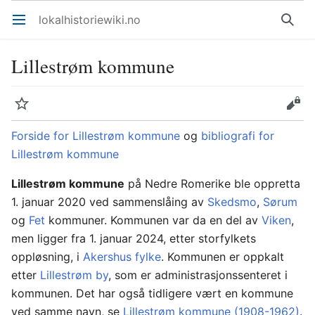
lokalhistoriewiki.no
Åpne hovedmenyen
Søk
Lillestrøm kommune
Overvåk
Rediger
Forside for Lillestrøm kommune
og
bibliografi for
Lillestrøm kommune
Lillestrøm kommune
på Nedre Romerike ble oppretta
1. januar 2020 ved sammenslåing av
Skedsmo
,
Sørum
og
Fet
kommuner. Kommunen var da en del av
Viken
,
men ligger fra 1. januar 2024, etter storfylkets
oppløsning, i
Akershus fylke
. Kommunen er oppkalt
etter
Lillestrøm by
, som er administrasjonssenteret i
kommunen. Det har også tidligere vært en kommune
ved samme navn, se
Lillestrøm kommune (1908-1962)
.