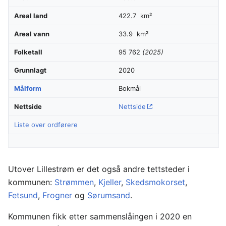
Areal land
422.7 km²
Areal vann
33.9 km²
Folketall
95 762
(2025)
Grunnlagt
2020
Målform
Bokmål
Nettside
Nettside
Liste over ordførere
Utover Lillestrøm er det også andre tettsteder i
kommunen:
Strømmen
,
Kjeller
,
Skedsmokorset
,
Fetsund
,
Frogner
og
Sørumsand
.
Kommunen fikk etter sammenslåingen i 2020 en