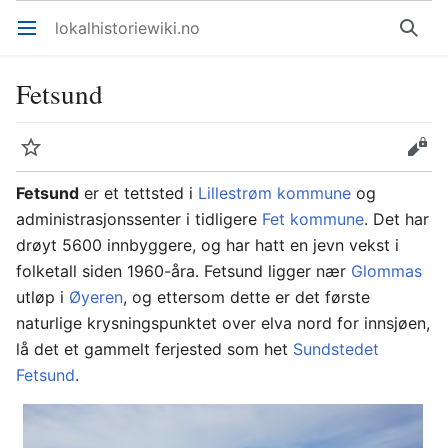
lokalhistoriewiki.no
Åpne hovedmenyen
Søk
Fetsund
Overvåk
Rediger
Fetsund
er et tettsted i
Lillestrøm kommune
og
administrasjonssenter i tidligere
Fet kommune
. Det har
drøyt 5600 innbyggere, og har hatt en jevn vekst i
folketall siden 1960-åra. Fetsund ligger nær
Glommas
utløp i
Øyeren
, og ettersom dette er det første
naturlige krysningspunktet over elva nord for innsjøen,
lå det et gammelt ferjested som het
Sundstedet
Fetsund
.