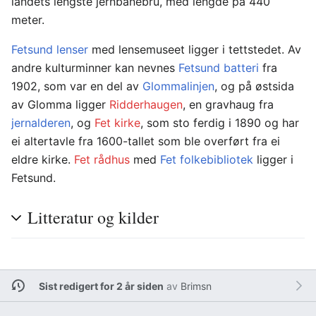
landets lengste jernbanebru, med lengde på 440
meter.
Fetsund lenser
med lensemuseet ligger i tettstedet. Av
andre kulturminner kan nevnes
Fetsund batteri
fra
1902, som var en del av
Glommalinjen
, og på østsida
av Glomma ligger
Ridderhaugen
, en gravhaug fra
jernalderen
, og
Fet kirke
, som sto ferdig i 1890 og har
ei altertavle fra 1600-tallet som ble overført fra ei
eldre kirke.
Fet rådhus
med
Fet folkebibliotek
ligger i
Fetsund.
Litteratur og kilder
Sist redigert for 2 år siden
av
Brimsn