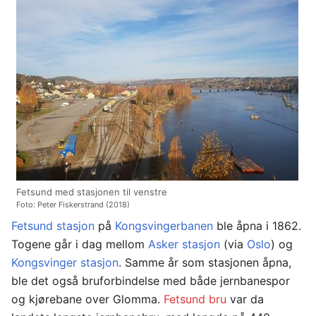
Fetsund med stasjonen til venstre
Foto: Peter Fiskerstrand (2018)
Fetsund stasjon
på
Kongsvingerbanen
ble åpna i 1862.
Togene går i dag mellom
Asker stasjon
(via
Oslo
) og
Kongsvinger stasjon
. Samme år som stasjonen åpna,
ble det også bruforbindelse med både jernbanespor
og kjørebane over Glomma.
Fetsund bru
var da