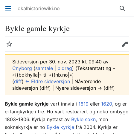
lokalhistoriewiki.no
Åpne hovedmenyen
Søk
Bykle gamle kyrkje
Overvåk
Rediger
Sideversjon per 30. nov. 2023 kl. 09:40 av
Cnyborg
(
samtale
|
bidrag
)
(Teksterstatting –
«{{bokhylla|» til «{{nb.no|»)
(
diff
)
← Eldre sideversjon
| Nåværende
sideversjon (diff) | Nyere sideversjon → (diff)
Bykle gamle kyrkje
vart innvia i
1619
eller
1620
, og er
ei langkyrkje i tre. Ho vart restuarert og noko ombygd
1803–1806. Kyrkja nyttast av
Bykle sokn
, men
soknekyrkja er no
Bykle kyrkje
frå 2004. Kyrkja er