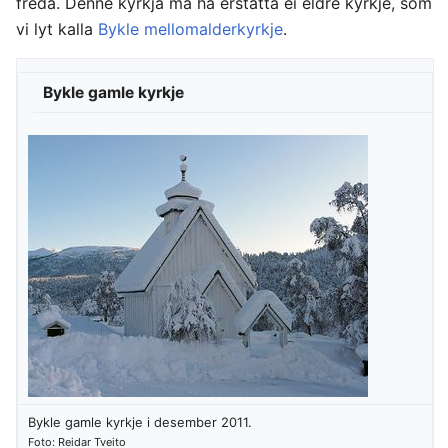
freda. Denne kyrkja må ha erstatta ei eldre kyrkje, som
vi lyt kalla
Bykle mellomalderkyrkje
.
Bykle gamle kyrkje
Bykle gamle kyrkje i desember 2011.
Foto: Reidar Tveito