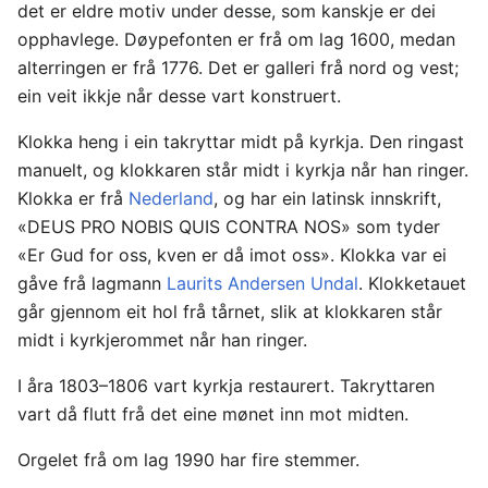
det er eldre motiv under desse, som kanskje er dei
opphavlege. Døypefonten er frå om lag 1600, medan
alterringen er frå 1776. Det er galleri frå nord og vest;
ein veit ikkje når desse vart konstruert.
Klokka heng i ein takryttar midt på kyrkja. Den ringast
manuelt, og klokkaren står midt i kyrkja når han ringer.
Klokka er frå
Nederland
, og har ein latinsk innskrift,
«DEUS PRO NOBIS QUIS CONTRA NOS» som tyder
«Er Gud for oss, kven er då imot oss». Klokka var ei
gåve frå lagmann
Laurits Andersen Undal
. Klokketauet
går gjennom eit hol frå tårnet, slik at klokkaren står
midt i kyrkjerommet når han ringer.
I åra 1803–1806 vart kyrkja restaurert. Takryttaren
vart då flutt frå det eine mønet inn mot midten.
Orgelet frå om lag 1990 har fire stemmer.