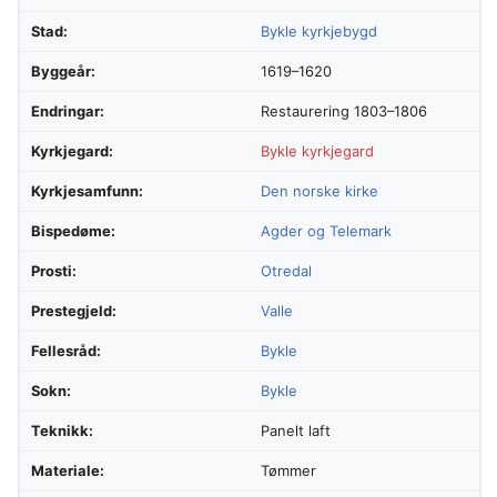
Stad:
Bykle kyrkjebygd
Byggeår:
1619–1620
Endringar:
Restaurering 1803–1806
Kyrkjegard:
Bykle kyrkjegard
Kyrkjesamfunn:
Den norske kirke
Bispedøme:
Agder og Telemark
Prosti:
Otredal
Prestegjeld:
Valle
Fellesråd:
Bykle
Sokn:
Bykle
Teknikk:
Panelt laft
Materiale:
Tømmer