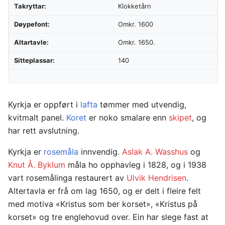
Takryttar:
Klokketårn
Døypefont:
Omkr. 1600
Altartavle:
Omkr. 1650.
Sitteplassar:
140
Kyrkja er oppført i
lafta
tømmer med utvendig,
kvitmalt panel.
Koret
er noko smalare enn
skipet
, og
har rett avslutning.
Kyrkja er
rosemåla
innvendig.
Aslak A. Wasshus
og
Knut Å. Byklum
måla ho opphavleg i 1828, og i 1938
vart rosemålinga restaurert av
Ulvik Hendrisen
.
Altertavla er frå om lag 1650, og er delt i fleire felt
med motiva «Kristus som ber korset», «Kristus på
korset» og tre englehovud over. Ein har slege fast at