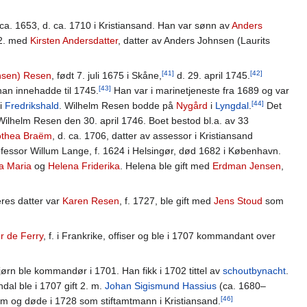
. ca. 1653, d. ca. 1710 i Kristiansand. Han var sønn av
Anders
 2. med
Kirsten Andersdatter
, datter av Anders Johnsen (Laurits
[41]
[42]
nsen) Resen
, født 7. juli 1675 i Skåne,
d. 29. april 1745.
[43]
han innehadde til 1745.
Han var i marinetjeneste fra 1689 og var
[44]
 i
Fredrikshald
. Wilhelm Resen bodde på
Nygård
i
Lyngdal
.
Det
r Wilhelm Resen den 30. april 1746. Boet bestod bl.a. av 33
othea Braëm
, d. ca. 1706, datter av assessor i Kristiansand
ofessor Willum Lange, f. 1624 i Helsingør, død 1682 i København.
a Maria
og
Helena Friderika
. Helena ble gift med
Erdman Jensen
,
eres datter var
Karen Resen
, f. 1727, ble gift med
Jens Stoud
som
r de Ferry
, f. i Frankrike, offiser og ble i 1707 kommandant over
rn ble kommandør i 1701. Han fikk i 1702 tittel av
schoutbynacht
.
al ble i 1707 gift 2. m.
Johan Sigismund Hassius
(ca. 1680–
[46]
alm og døde i 1728 som stiftamtmann i Kristiansand.