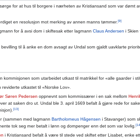
sørge for at hus til borgere i nærheten av Kristiansand som var dømt av l
[9]
utferdiget en resolusjon mot merking av annen manns tømmer.
gmann for å avsi dom i skiftesak etter lagmann
Claus Andersen
i Skien
bevilling til å anke en dom avsagt av Undal som gjaldt uavklarte priorite
 kommisjonen som utarbeidet utkast til matrikkel for «alle gaarder i stift
eviderte utkastet til «Norske Lov».
ør
Søren Pedersen
oppnevnt som kommissærer i en sak mellom
Henri
over at saken dro ut. Undal ble 3. april 1669 befalt å gjøre rede fo
[13]
sjon).
ærer (sammen med lagmann
Bartholomeus Hågensen
i Stavanger) som sk
[14
nte tok seg mer betalt i lønn og dompenger enn det som var lovlig.
en
i Kristiansand befalt å være til stede ved skiftet etter Lisabet, enke 