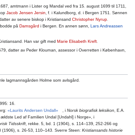
1687, amtmann i Lister og Mandal ved fra 15. august 1699 til 1711,
skop
Jacob Jensen Jersin
, f. i Kalundborg, d. i Bergen 1751. Sønnen
 datter av senere biskop i Kristiansand
Christopher Nyrup
.
g bodde på
Damsgård
i Bergen. En annen sønn,
Lars Andreassen
 Kristiansand. Han var gift med
Marie Elisabeth Kreft
.
1679, datter av Peder Klouman, assessor i Overretten i København,
amle lagmannsgården Holme som avlsgård.
995: 16.
erg:
«Laurits Andersen Undall»
, i
Norsk biografisk leksikon
, E.A.
ældste Led af Familien Undal [Undahl] i Norge», i
risk Tidsskrift
, rekke. 5, bd. 1 (1904), s. 114–139, 252-266 og
 3 (1906), s. 26-53, 110–143. Sverre Steen:
Kristiansands historie