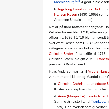
[40]
Mechlenburg
.
Ægedius ble visel
b.
Ingeborg Lauritsdatter Undal
, f.
Hansen Resen
(1630–1665) som en t
Andersen Undals søster).
Det er på flere nettsteder opplyst at H
Wilhelm Resen ble i 1718, etter en sjøm
offiser fra 1695. I 1716 ble han sendt t
skal være Resen som i 1730 var den f
sølvgjenstander og en boksamling. For
Christian Braëm
, f. ca. 1650, d. 1716
Christian Braëm ble gift 2. m.
Elisabet
president i Kristiansand.
Hans Andersen var far til
Anders Hans
var amtmann i Lister og Mandal etter W
c.
Christine Cathrine Lauritsdatter 
Kristiansand og Fredriksholms festn
d.
Anna (Margrethe) Lauritsdatter 
Samme år reiste han til
Trankebar
i
1729). Han overtok som guvernør 