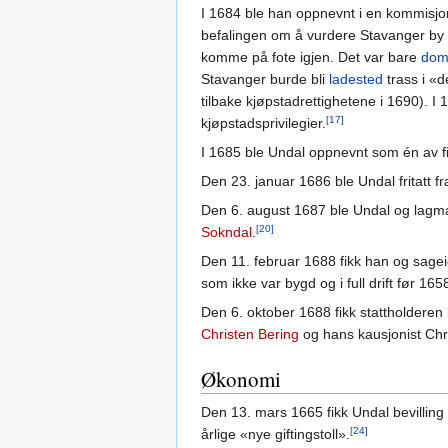
I 1684 ble han oppnevnt i en kommi
befalingen om å vurdere Stavanger by 
komme på fote igjen. Det var bare
dom
Stavanger burde bli
ladested
trass i «
tilbake kjøpstadrettighetene i 1690). 
[17]
kjøpstadsprivilegier.
I 1685 ble Undal oppnevnt som én av 
Den 23. januar 1686 ble Undal fritatt fr
Den 6. august 1687 ble Undal og lag
[20]
Sokndal
.
Den 11. februar 1688 fikk han og sage
som ikke var bygd og i full drift før 1
Den 6. oktober 1688 fikk stattholderen
Christen Bering
og hans kausjonist Chr
Økonomi
Den 13. mars 1665 fikk Undal bevilling 
[24]
årlige «nye giftingstoll».