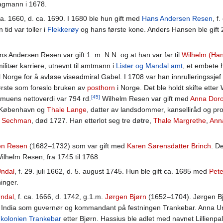
agmann i 1678.
 ca. 1660, d. ca. 1690. I 1680 ble hun gift med
Hans Andersen Resen
, f
id var toller i
Flekkerøy
og hans første kone. Anders Hansen ble gift
ans Andersen Resen var gift 1. m. N.N. og at han var far til
Wilhelm (Ha
ilitær karriere, utnevnt til amtmann i
Lister og Mandal amt
, et embete 
il Norge for å avløse viseadmiral Gabel. I 1708 var han innrulleringssjef
ørste som foreslo bruken av
posthorn
i Norge. Det ble holdt skifte ette
[45]
muens nettoverdi var 794 rd.
Wilhelm Resen var gift med
Anna Dor
 i København og
Thale Lange
, datter av landsdommer, kanselliråd og pr
h Sechman
, død 1727. Han etterlot seg tre døtre,
Thale Margrethe
,
Ann
en Resen
(1682–1732) som var gift med
Karen Sørensdatter Brinch
. D
ilhelm Resen, fra 1745 til 1768.
Undal
, f. 29. juli 1662, d. 5. august 1745. Hun ble gift ca. 1685 med
Pete
inger.
Undal
, f. ca. 1666, d. 1742, g.1.m.
Jørgen Bjørn
(1652–1704). Jørgen Bjø
 India som guvernør og kommandant på festningen Trankebar. Anna Und
i
kolonien
Trankebar
etter Bjørn. Hassius ble adlet med navnet Lillienp