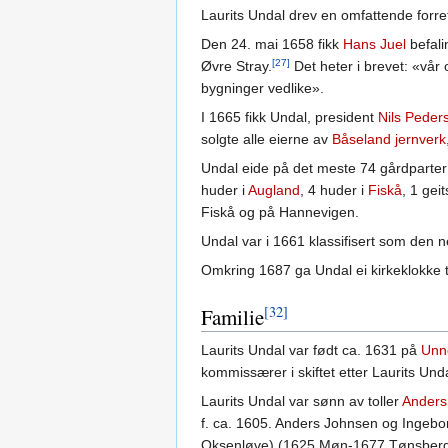
Laurits Undal drev en omfattende forr
Den 24. mai 1658 fikk
Hans Juel
befali
[27]
Øvre Stray.
Det heter i brevet: «vår
bygninger vedlike».
I 1665 fikk Undal, president
Nils Peder
solgte alle eierne av
Båseland jernverk
Undal eide på det meste 74 gårdparter p
huder i
Augland
, 4 huder i
Fiskå
, 1 gei
Fiskå og på Hannevigen.
Undal var i 1661 klassifisert som den 
Omkring 1687 ga Undal ei kirkeklokke t
[32]
Familie
Laurits Undal var født ca. 1631 på
Unn
kommissærer i skiftet etter Laurits Und
Laurits Undal var sønn av toller
Anders
f. ca. 1605. Anders Johnsen og Ingeborg
Oksenløve) (1625 Møn-1677 Tønsberg)