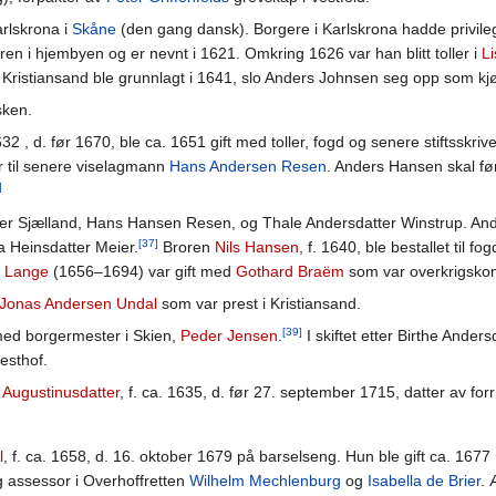
rlskrona i
Skåne
(den gang dansk). Borgere i Karlskrona hadde privilegi
en i hjembyen og er nevnt i 1621. Omkring 1626 var han blitt toller i
Li
a Kristiansand ble grunnlagt i 1641, slo Anders Johnsen seg opp som k
sken.
1632 , d. før 1670, ble ca. 1651 gift med toller, fogd og senere stiftsskriv
ar til senere viselagmann
Hans Andersen Resen
. Anders Hansen skal før
]
ver Sjælland, Hans Hansen Resen, og Thale Andersdatter Winstrup. An
[37]
 Heinsdatter Meier.
Broren
Nils Hansen
, f. 1640, ble bestallet til fog
 Lange
(1656–1694) var gift med
Gothard Braëm
som var overkrigsko
Jonas Andersen Undal
som var prest i Kristiansand.
[39]
med borgermester i Skien,
Peder Jensen
.
I skiftet etter Birthe Ande
esthof.
 Augustinusdatter
, f. ca. 1635, d. før 27. september 1715, datter av fo
l
, f. ca. 1658, d. 16. oktober 1679 på barselseng. Hun ble gift ca. 1
g assessor i Overhoffretten
Wilhelm Mechlenburg
og
Isabella de Brier
. 