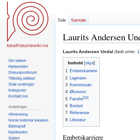
Side
Samtale
Laurits Andersen Un
Hopp
Hopp
Laurits Andersen Undal
(født omkr.
1
til
til
Om wikien
Innhold
navigering
søk
Hjelpesider
1
Embetskarriere
Diskusjonsforum
2
Lagmann
Tilfeldig artikkel
Siste endringer
3
Kommissær
Kategorier
4
Økonomi
Kontakt oss
[32]
5
Familie
6
Bosted
Avdelinger
7
Referanser
Allmenning
8
Litteratur
Norsk historisk leksikon
Bibliografi
Kjeldearkiv
Embetskarriere
Galleri