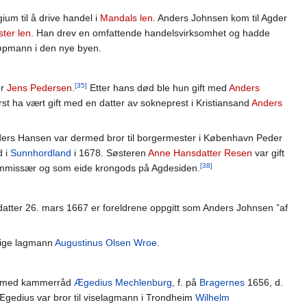
um til å drive handel i
Mandals len
. Anders Johnsen kom til Agder
ster len
. Han drev en omfattende handelsvirksomhet og hadde
jøpmann i den nye byen.
[35]
er
Jens Pedersen
.
Etter hans død ble hun gift med
Anders
st ha vært gift med en datter av sokneprest i Kristiansand
Anders
ders Hansen var dermed bror til borgermester i København Peder
d i
Sunnhordland
i 1678. Søsteren
Anne Hansdatter Resen
var gift
[38]
mmissær og som eide krongods på Agdesiden.
rsdatter 26. mars 1667 er foreldrene oppgitt som Anders Johnsen ”af
rrige lagmann
Augustinus Olsen Wroe
.
677 med kammerråd
Ægedius Mechlenburg
, f. på
Bragernes
1656, d.
Ægedius var bror til viselagmann i Trondheim
Wilhelm