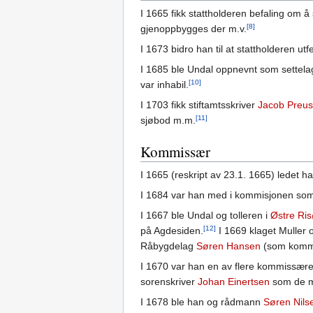
I 1665 fikk stattholderen befaling om å 
[8]
gjenoppbygges der m.v.
I 1673 bidro han til at stattholderen 
I 1685 ble Undal oppnevnt som settela
[10]
var inhabil.
I 1703 fikk stiftamtsskriver
Jacob Preus
[11]
sjøbod m.m.
Kommissær
I 1665 (reskript av 23.1. 1665) ledet han
I 1684 var han med i kommisjonen som r
I 1667 ble Undal og tolleren i
Østre Ris
[12]
på Agdesiden.
I 1669 klaget Muller 
Råbygdelag
Søren Hansen
(som kommi
I 1670 var han en av flere kommiss
sorenskriver
Johan Einertsen
som de me
I 1678 ble han og rådmann
Søren Nils