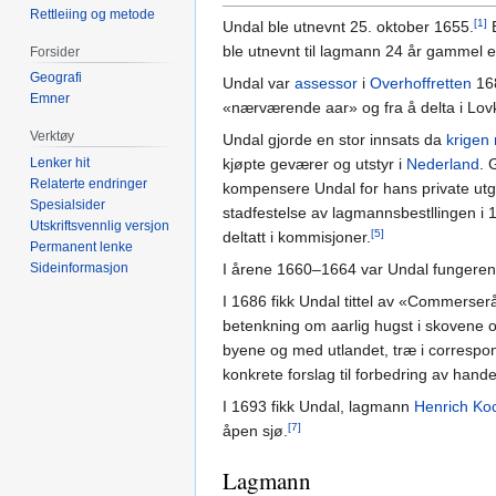
Rettleiing og metode
[1]
Undal ble utnevnt 25. oktober 1655.
B
ble utnevnt til lagmann 24 år gammel e
Forsider
Geografi
Undal var
assessor
i
Overhoffretten
16
Emner
«nærværende aar» og fra å delta i Lov
Verktøy
Undal gjorde en stor innsats da
krigen
Lenker hit
kjøpte geværer og utstyr i
Nederland
. 
Relaterte endringer
kompensere Undal for hans private utgif
Spesialsider
stadfestelse av lagmannsbestllingen i 
Utskriftsvennlig versjon
[5]
deltatt i kommisjoner.
Permanent lenke
Sideinformasjon
I årene 1660–1664 var Undal fungeren
I 1686 fikk Undal tittel av «Commerser
betenkning om aarlig hugst i skovene o
byene og med utlandet, træ i correspo
konkrete forslag til forbedring av handel
I 1693 fikk Undal, lagmann
Henrich Ko
[7]
åpen sjø.
Lagmann