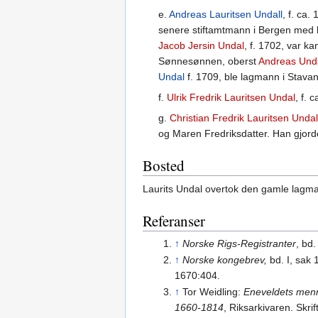
e.
Andreas Lauritsen Undall
, f. ca.
senere stiftamtmann i Bergen med b
Jacob Jersin Undal
, f. 1702, var k
Sønnesønnen, oberst
Andreas Und
Undal
f. 1709, ble lagmann i Stavan
f.
Ulrik Fredrik Lauritsen Undal
, f. 
g.
Christian Fredrik Lauritsen Unda
og Maren Fredriksdatter. Han gjord
Bosted
Laurits Undal overtok den gamle lag
Referanser
↑
Norske Rigs-Registranter
, bd.
↑
Norske kongebrev,
bd. I, sak
1670:404.
↑
Tor Weidling:
Eneveldets menn
1660-1814
, Riksarkivaren. Skrif