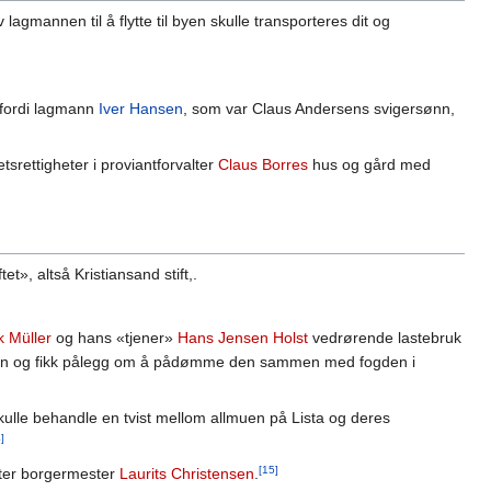
agmannen til å flytte til byen skulle transporteres dit og
 fordi lagmann
Iver Hansen
, som var Claus Andersens svigersønn,
tsrettigheter i proviantforvalter
Claus Borres
hus og gård med
et», altså Kristiansand stift,.
k Müller
og hans «tjener»
Hans Jensen Holst
vedrørende lastebruk
r saken og fikk pålegg om å pådømme den sammen med fogden i
ulle behandle en tvist mellom allmuen på Lista og deres
]
[15]
etter borgermester
Laurits Christensen
.