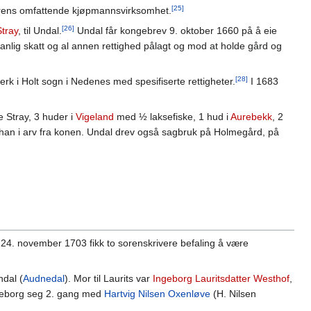
[25]
farens omfattende kjøpmannsvirksomhet.
[26]
Stray
, til Undal.
Undal får kongebrev 9. oktober 1660 på å eie
anlig skatt og al annen rettighed pålagt og mod at holde gård og
[28]
erk i Holt sogn i Nedenes med spesifiserte rettigheter.
I 1683
 Stray, 3 huder i
Vigeland
med ½ laksefiske, 1 hud i
Aurebekk
, 2
an i arv fra konen. Undal drev også sagbruk på Holmegård, på
 24. november 1703 fikk to sorenskrivere befaling å være
ndal (
Audnedal
). Mor til Laurits var
Ingeborg Lauritsdatter Westhof
,
Ingeborg seg 2. gang med
Hartvig Nilsen Oxenløve
(H. Nilsen