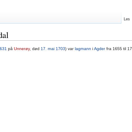
Les
dal
631
på
Unnerøy
, død
17. mai
1703
) var
lagmann
i
Agder
fra 1655 til 1