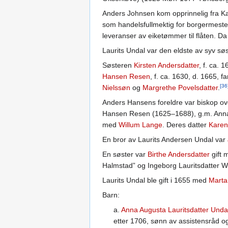
Anders Johnsen kom opprinnelig fra Ka
som handelsfullmektig for borgermester
leveranser av eiketømmer til flåten. D
Laurits Undal var den eldste av syv sø
Søsteren
Kirsten Andersdatter
, f. ca. 
Hansen Resen
, f. ca. 1630, d. 1665, f
[36
Nielssøn
og
Margrethe Povelsdatter
.
Anders Hansens foreldre var biskop o
Hansen Resen (1625–1688), g.m. Anna
med
Willum Lange
. Deres datter
Karen
En bror av Laurits Andersen Undal var
En søster var
Birthe Andersdatter
gift 
Halmstad” og Ingeborg Lauritsdatter W
Laurits Undal ble gift i 1655 med
Marta
Barn:
a.
Anna Augusta Lauritsdatter Unda
etter 1706, sønn av assistensråd o