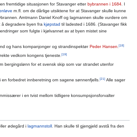
en fremtidige situasjonen for Stavanger etter
bybrannen i 1684
. I
denløve
m.fl. om de dårlige utsiktene for at Stavanger skulle kunne
bybrannen. Amtmann Daniel Knoff og lagmannen skulle vurdere om
t å degradere byen fra
kjøpstad
til ladested i 1686. (Stavanger fikk
ndringer som fulgte i kjølvannet av at byen mistet sine
[18]
sand og hans kompanjonger og strandinspektør
Peder Hansen
.
[19]
irekte vedkom kongens tjeneste.
 bergingslønn for et svensk skip som var strandet utenfor
[21]
 en forbedret innberetning om sagene sønnenfjells.
Alle sager
missærer i en tvist mellom tidligere konsumpsjonsforvalter
eller ødegård i
lagmannstoll
. Han skulle til gjengjeld avstå fra den