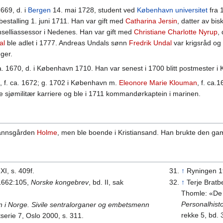
 1669, d. i
Bergen
14. mai 1728, student ved
København universitet
fra 
estalling 1. juni 1711. Han var gift med
Catharina Jersin
, datter av bi
anselliassessor i Nedenes. Han var gift med
Christiane Charlotte Nyrup
,
al
ble adlet i 1777. Andreas Undals sønn
Fredrik Undal
var krigsråd o
ger.
ca. 1670, d. i København 1710. Han var senest i 1700 blitt postmester i
l
, f. ca. 1672; g. 1702 i København m.
Eleonore Marie Klouman
, f. ca.
e sjømilitær karriere og ble i 1711 kommandørkaptein i marinen.
mannsgården
Holme
, men ble boende i Kristiansand. Han brukte den g
 XI, s. 409f.
↑
Ryningen 1
 1662:105,
Norske kongebrev
, bd. II, sak
↑
Terje Bratb
Thomle: «De 
Personalhisto
 i Norge. Sivile sentralorganer og embetsmenn
rekke 5, bd.
tserie 7, Oslo 2000, s. 311.