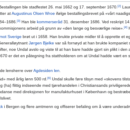
[2]
estallingen ble stadfestet 26. mai 1662 og 17. september 1670.
Laur
tter at
Augustinus Olsen Wroe
ifølge bestallingsbrevet på «vårt naadig
[3]
84–1686.
Han ble
kommerseråd
31. desember 1686. Ved reskript 14. 
[4]
kommisjonens arbeid på grunn av «den lange og besværlige reise».
H
 mot Sverige
brøt ut i 1658. Han brukte private midler til å opprette e
Generalløytnant
Jørgen Bjelke
var så fornøyd at han brukte kompaniet 
ter, noe Undal avslo og viste til at han bare hadde gjort sin plikt i den
1670 er det en påtegning fra stattholderen om at Undal hadde vært en 
de lensherre over
Agdesiden len
.
[6]
åd» med årlig lønn 500 rd.
Undal skulle føre tilsyn med «skovens tilsta
g (ha) flittig indseende med tjørehandelen i Christiansands priviligere
ndanse med direksjonen for manufakturhuset i København og bestræbe 
slivet.
ck
i Bergen og flere amtmenn og offiserer befaling om å være underadmir