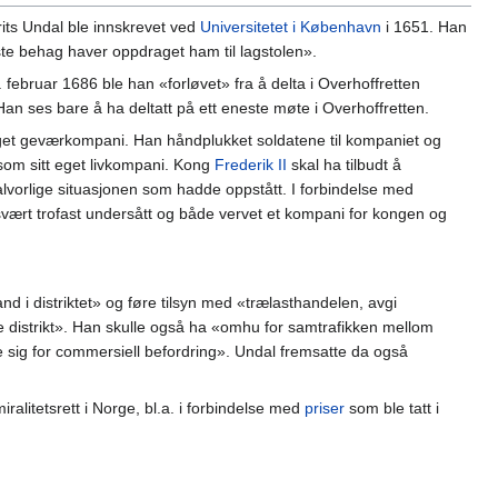
its Undal ble innskrevet ved
Universitetet i København
i 1651. Han
ste behag haver oppdraget ham til lagstolen».
februar 1686 ble han «forløvet» fra å delta i Overhoffretten
an ses bare å ha deltatt på ett eneste møte i Overhoffretten.
t eget geværkompani. Han håndplukket soldatene til kompaniet og
som sitt eget livkompani. Kong
Frederik II
skal ha tilbudt å
 alvorlige situasjonen som hadde oppstått. I forbindelse med
svært trofast undersått og både vervet et kompani for kongen og
nd i distriktet» og føre tilsyn med «trælasthandelen, avgi
de distrikt». Han skulle også ha «omhu for samtrafikken mellom
sig for commersiell befordring». Undal fremsatte da også
alitetsrett i Norge, bl.a. i forbindelse med
priser
som ble tatt i