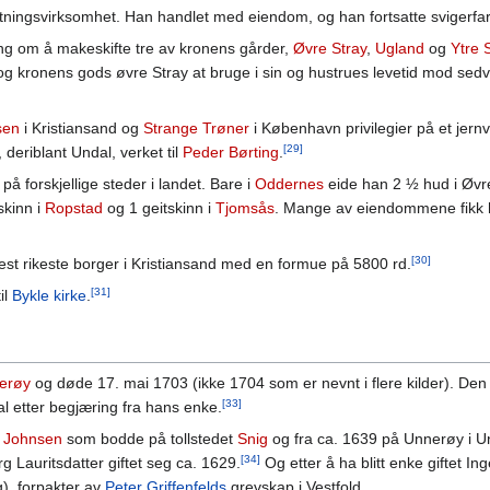
etningsvirksomhet. Han handlet med eiendom, og han fortsatte sviger
ng om å makeskifte tre av kronens gårder,
Øvre Stray
,
Ugland
og
Ytre 
 og kronens gods øvre Stray at bruge i sin og hustrues levetid mod sedv
sen
i Kristiansand og
Strange Trøner
i København privilegier på et jernv
[29]
, deriblant Undal, verket til
Peder Børting
.
å forskjellige steder i landet. Bare i
Oddernes
eide han 2 ½ hud i Øvre
tskinn i
Ropstad
og 1 geitskinn i
Tjomsås
. Mange av eiendommene fikk h
[30]
nest rikeste borger i Kristiansand med en formue på 5800 rd.
[31]
il
Bykle kirke
.
erøy
og døde 17. mai 1703 (ikke 1704 som er nevnt i flere kilder). Den
[33]
al etter begjæring fra hans enke.
 Johnsen
som bodde på tollstedet
Snig
og fra ca. 1639 på Unnerøy i U
[34]
 Lauritsdatter giftet seg ca. 1629.
Og etter å ha blitt enke giftet 
, forpakter av
Peter Griffenfelds
grevskap i Vestfold.