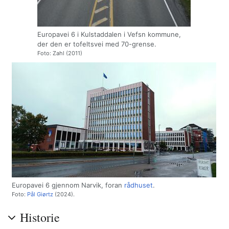
Europavei 6 i Kulstaddalen i Vefsn kommune,
der den er tofeltsvei med 70-grense.
Foto: Zahl (2011)
Europavei 6 gjennom Narvik, foran
rådhuset
.
Foto:
Pål Giørtz
(2024).
Historie