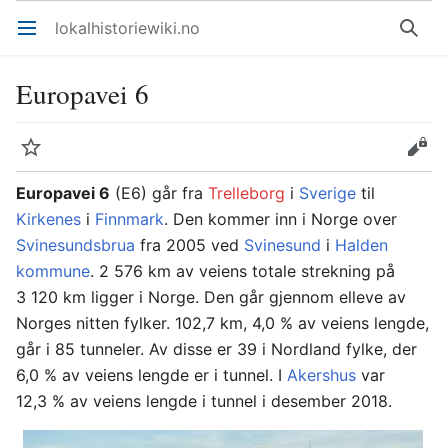
lokalhistoriewiki.no
Åpne hovedmenyen
Søk
Europavei 6
Overvåk
Rediger
Europavei 6
(E6) går fra
Trelleborg
i
Sverige
til
Kirkenes
i
Finnmark
. Den kommer inn i Norge over
Svinesundsbrua
fra 2005 ved
Svinesund
i
Halden
kommune
. 2 576 km av veiens totale strekning på
3 120 km ligger i Norge. Den går gjennom elleve av
Norges nitten fylker. 102,7 km, 4,0 % av veiens lengde,
går i 85 tunneler. Av disse er 39 i Nordland fylke, der
6,0 % av veiens lengde er i tunnel. I
Akershus
var
12,3 % av veiens lengde i tunnel i desember 2018.