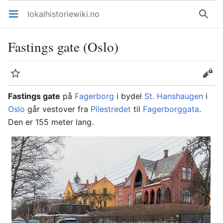
lokalhistoriewiki.no
Åpne hovedmenyen
Søk
Fastings gate (Oslo)
Overvåk
Rediger
Fastings gate
på
Fagerborg
i bydel
St. Hanshaugen
i
Oslo
går vestover fra
Pilestredet
til
Fagerborggata
.
Den er 155 meter lang.