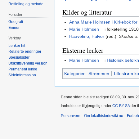
Rettleiing og metode
Kilder og litteratur
Forsider
Anna Marie Holmsen i Kirkebok fo
Geografi
Emner
Marie Holmsen
i folketelling 19
Haavelmo, Halvor
(red.):
Skedsmo. 
Verktøy
Lenker hit
Eksterne lenker
Relaterte endringer
Spesialsider
Marie Holmsen
i
Historisk befolk
Utskriftsvennlig versjon
Permanent lenke
Kategorier
:
Strømmen
Lillestrøm 
Sideinformasjon
Denne siden ble sist redigert 08:09, 30. nov. 2
Innholdet er tilgjengelig under
CC-BY-SA
der i
Personvern
Om lokalhistoriewiki.no
Forbeh