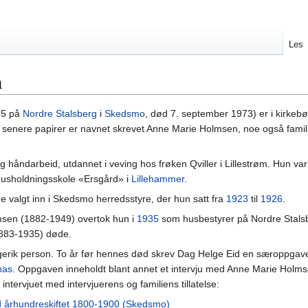
Les
n
885 på
Nordre Stalsberg
i
Skedsmo
, død 7. september 1973) er i kirkeb
senere papirer er navnet skrevet Anne Marie Holmsen, noe også familie
håndarbeid, utdannet i veving hos frøken Qviller i Lillestrøm. Hun var i
usholdningsskole «Ersgård» i
Lillehammer
.
 valgt inn i Skedsmo herredsstyre, der hun satt fra
1923
til
1926
.
sen (1882-1949) overtok hun i
1935
som husbestyrer på Nordre Stals
1883-1935) døde.
erik person. To år før hennes død skrev Dag Helge Eid en særoppgav
nas
. Oppgaven inneholdt blant annet et intervju med Anne Marie Holm
 intervjuet med intervjuerens og familiens tillatelse:
ed århundreskiftet 1800-1900 (Skedsmo)