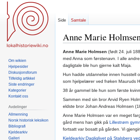
Side
Samtale
Anne Marie Holmse
Hopp
Hopp
Anne Marie Holmsen
(født 24. juli 1
til
til
med Anna som førstenavn. I alle andre 
Om wikien
navigering
søk
dagligtale ble hun gjerne kalt Maja.
Hjelpesider
Diskusjonsforum
Hun hadde utdannelse innen husstell og 
Tilfeldig artikkel
som hjelpelærer ved frøken Mauruds H
Siste endringer
38 år gammel ble hun som første kvinne
Kategorier
Kontakt oss
Sammen med sin bror Arvid Ryen Holm
eldste bror Johan Andreas Holmsen (
Avdelinger
Allmenning
Anne Marie Holmsen var en meget farg
Norsk historisk leksikon
gård mens han gikk på
Lillestrøm gym
Bibliografi
fortsatt var bosatt på gården. Vi gjengir
Kjeldearkiv
Kjeldearkiv:Dagliglivet på Stalsberg v
Galleri