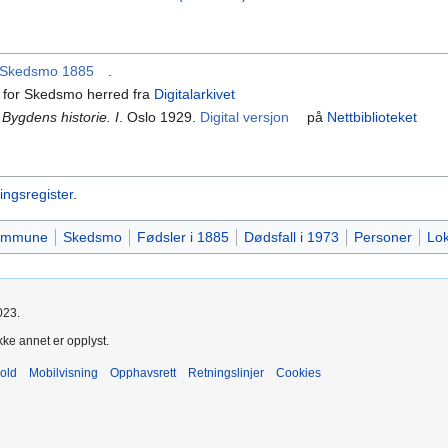
r Skedsmo 1885
.
10 for Skedsmo herred fra
Digitalarkivet
Bygdens historie. I
. Oslo 1929.
Digital versjon
på
Nettbiblioteket
ningsregister
.
kommune
Skedsmo
Fødsler i 1885
Dødsfall i 1973
Personer
Lok
023.
kke annet er opplyst.
old
Mobilvisning
Opphavsrett
Retningslinjer
Cookies