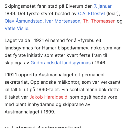
Skipingsmøtet fann stad på Elverum den
7. januar
1899. Det fyrste styret bestod av
O.A. Eftestøl
(leiar),
Olav Åsmundstad
,
Ivar Mortensson
,
Th. Thomassen
og
Vetle Vislie
.
Laget valde i 1921 ei nemnd for å «fyrebu eit
landsgymnas for Hamar bispedømme», noko som var
det fyrste initiativ som etter kvart førte fram til
skipinga av
Gudbrandsdal landsgymnas
i 1946.
I 1921 oppretta Austmannalaget eit permanent
sekretariat, Opplandske målkontor, som var verksamt
iallfall til ut på 1960-talet. Ein sentral mann bak dette
tiltaket var
Jakob Haraldseid
, som også hadde vore
med blant innbydarane og skiparane av
Austmannalaget i 1899.
Leiarar i Austmannalaget