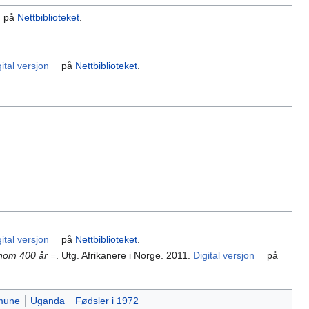
på
Nettbiblioteket
.
gital versjon
på
Nettbiblioteket
.
gital versjon
på
Nettbiblioteket
.
nnom 400 år =
. Utg. Afrikanere i Norge. 2011.
Digital versjon
på
mune
Uganda
Fødsler i 1972