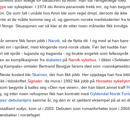
 utnevnt som livlege for diktatoren Idi Amin. Han var røntgenlege med
igye
var sykepleier. I 1974 slo Amins paranoide trekk inn, og han begyn
n. De som falt i unåde hos Amin ble som regel drept, dersom de ikke
ønte at de måtte komme seg ut, og gjennom norske medstudenter fra ti
il Norge. Situasjonen var så klar at de etter noen måneder fikk innvilga
 år senere fikk faren jobb i
Narvik
, så de flytta dit. I og med at han bare
skt inn i språket, med klingende nord-norsk uttale. Før det hadde han
t sitt språk - luganda og baganda - og brukte engelsk som fellesspråk 
en av komplikasjoner fra
diabetes
på
Narvik sykehus
. I diktet «Soldate
g Kampala» omtaler Bertrand Besigye farens død som «vanskjøtseldr
 Neste bosted ble
Skarnes
, der hun fikk jobb. Her oppdaga han hva bibl
kt i tidsskriftet
Signaler
. da mora i 1992 fikk jobb på
Hovseter sykehje
 som begynte å kalles seg «Den nye vinen», der han blant annet traff
P
g, og etter noen refusjoner fikk han kontrakt med
Gyldendal Norsk Forl
saas' debutantpris
samme år, og den er et sjeldent eksempel på at en dik
stallisert sollys
, kom ut i 2003. Debuten som romanforfatter kom i 20
lærebøker i norskfaget.