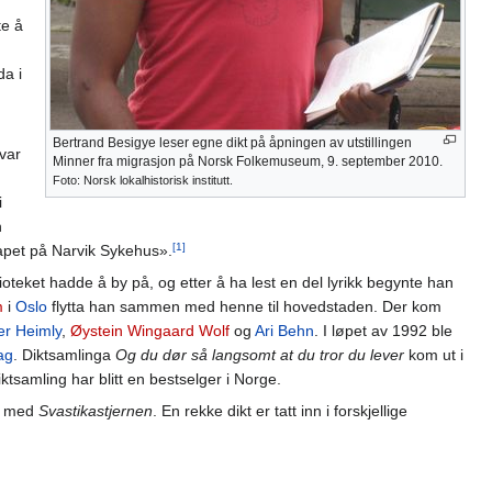
te å
da i
Bertrand Besigye leser egne dikt på åpningen av utstillingen
 var
Minner fra migrasjon på Norsk Folkemuseum, 9. september 2010.
Foto: Norsk lokalhistorisk institutt.
i
n
[1]
apet på Narvik Sykehus».
ioteket hadde å by på, og etter å ha lest en del lyrikk begynte han
m
i
Oslo
flytta han sammen med henne til hovedstaden. Der kom
er Heimly
,
Øystein Wingaard Wolf
og
Ari Behn
. I løpet av 1992 ble
ag
. Diktsamlinga
Og du dør så langsomt at du tror du lever
kom ut i
tsamling har blitt en bestselger i Norge.
04 med
Svastikastjernen
. En rekke dikt er tatt inn i forskjellige