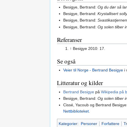
Besigye, Bertrand:
Og du dør så lan
Besigye, Bertrand:
Krystallisert soll
Besigye, Bertrand:
Svastikastjerne
Besigye, Bertrand:
Og solen tilber 
Referanser
↑
Besigye 2010: 17.
Se også
Veier til Norge - Bertrand Besigye
i 
Litteratur og kilder
Bertrand Besigye
på
Wikipedia på 
Besigye, Bertrand:
Og solen tilber 
Cissé, Yacoub og Bertrand Besigye
Nettbiblioteket
.
Kategorier
:
Personer
Forfattere
T