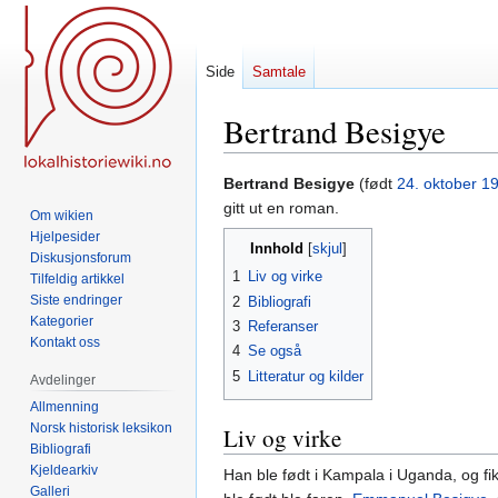
Side
Samtale
Bertrand Besigye
Hopp
Hopp
Bertrand Besigye
(født
24. oktober
1
til
til
gitt ut en roman.
Om wikien
navigering
søk
Hjelpesider
Innhold
Diskusjonsforum
1
Liv og virke
Tilfeldig artikkel
Siste endringer
2
Bibliografi
Kategorier
3
Referanser
Kontakt oss
4
Se også
5
Litteratur og kilder
Avdelinger
Allmenning
Norsk historisk leksikon
Liv og virke
Bibliografi
Kjeldearkiv
Han ble født i Kampala i Uganda, og fi
Galleri