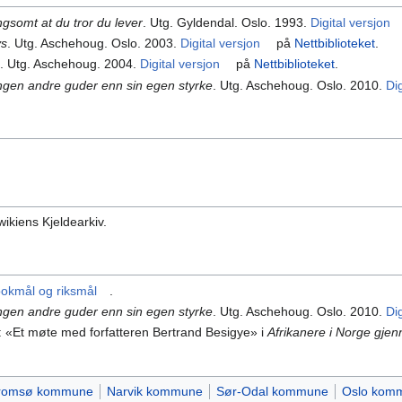
gsomt at du tror du lever
. Utg. Gyldendal. Oslo. 1993.
Digital versjon
ys
. Utg. Aschehoug. Oslo. 2003.
Digital versjon
på
Nettbiblioteket
.
n
. Utg. Aschehoug. 2004.
Digital versjon
på
Nettbiblioteket
.
ingen andre guder enn sin egen styrke
. Utg. Aschehoug. Oslo. 2010.
Di
wikiens Kjeldearkiv.
bokmål og riksmål
.
ingen andre guder enn sin egen styrke
. Utg. Aschehoug. Oslo. 2010.
Di
: «Et møte med forfatteren Bertrand Besigye» i
Afrikanere i Norge gje
romsø kommune
Narvik kommune
Sør-Odal kommune
Oslo kom