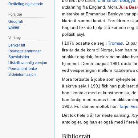
ble født ble faren,
Emmanuel Besigye
,
Rettleiing og metode
utdanning fra England. Mora
Julia Bes
mistenke at Emmanuel Besigye var spio
Forsider
klarte å rømme landet. Foreldrene skj
Geografi
England fikk de hjelp til å komme seg t
Emner
politisk asyl.
Verktøy
I 1976 bosatte de seg i
Tromsø
. Et par
Lenker hit
fire år da de kom til Norge, kom han ra
Relaterte endringer
snakke engelsk; foreldrene snakka hver
Spesialsider
Utskriftsvennlig versjon
hjemmet. Den 5. august 1981 døde far
Permanent lenke
ved veisperringen mellom Katalemwa o
Sideinformasjon
Mora fortsatte å jobbe som sykepleier.
å skrive selv. I 1991 fikk han publisert di
han i kontakt med et kunstnermiljø, de
han ferdig med manus til en diktsamlin
1993. For denne mottok han
Tarjei Ve
Det tok hele ti år før neste samling,
Kry
antologier, og han er også med i flere 
Bibliografi