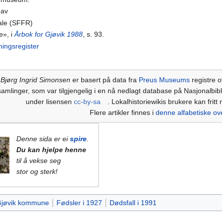
Nav
ale (SFFR)
e», i
Årbok for Gjøvik 1988
, s. 93.
ningsregister
Bjørg Ingrid Simonsen
er basert på data fra
Preus Museums
registre o
samlinger, som var tilgjengelig i en nå nedlagt database på Nasjonalbiblio
under lisensen
cc-by-sa
. Lokalhistoriewikis brukere kan fritt
Flere artikler finnes i
denne alfabetiske ov
Denne sida er ei
spire
.
Du kan hjelpe henne
til å vekse seg
stor og sterk!
jøvik kommune
Fødsler i 1927
Dødsfall i 1991