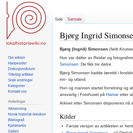
Side
Samtale
Bjørg Ingrid Simons
Hopp
Hopp
Bjørg (Ingrid) Simonsen
(født
Knutse
til
til
Hun var datter av Reidar og fotografm
Om wikien
navigering
søk
Hjelpesider
Simonsen
. De fikk tre døtre.
Diskusjonsforum
Bjørg Simonsen hadde læretid i foreld
Tilfeldig artikkel
inn- og utland.
Siste endringer
Kategorier
Hun og mannen startet forretning og ate
Kontakt oss
ansvarlig i Fotohuset på
Hamar
etter a
Avdelinger
Arkivet etter Simonsen disponeres nå 
Allmenning
Norsk historisk leksikon
Kilder
Bibliografi
Kjeldearkiv
Første versjon av artikkelen er hen
Galleri
Bjørg Ingrid Simonsen
på Digital