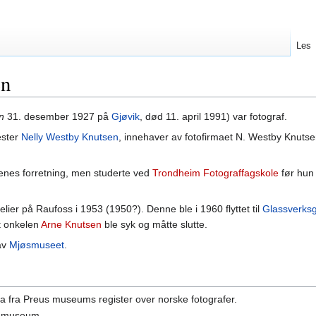
Les
en
n
31. desember 1927 på
Gjøvik
, død 11. april 1991) var fotograf.
ester
Nelly Westby Knutsen
, innehaver av fotofirmaet N. Westby Knutse
renes forretning, men studerte ved
Trondheim Fotograffagskole
før hun 
lier på Raufoss i 1953 (1950?). Denne ble i 1960 flyttet til
Glassverks
t onkelen
Arne Knutsen
ble syk og måtte slutte.
av
Mjøsmuseet
.
ta fra Preus museums register over norske fotografer.
t museum.