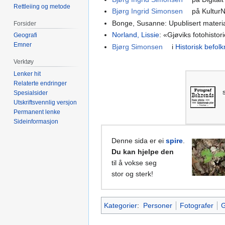
Rettleiing og metode
Bjørg Ingrid Simonsen
på Kultur
Bonge, Susanne: Upublisert materi
Forsider
Norland, Lissie
: «Gjøviks fotohistori
Geografi
Emner
Bjørg Simonsen
i
Historisk befolk
Verktøy
Lenker hit
Relaterte endringer
Spesialsider
Utskriftsvennlig versjon
Permanent lenke
Sideinformasjon
Denne sida er ei
spire
.
Du kan hjelpe den
til å vokse seg
stor og sterk!
Kategorier
:
Personer
Fotografer
G