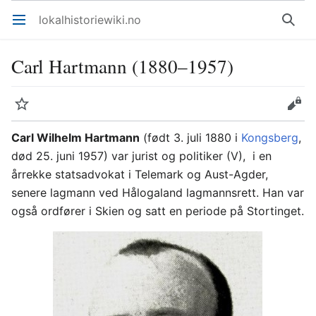
lokalhistoriewiki.no
Åpne hovedmenyen
Søk
Carl Hartmann (1880–1957)
Overvåk
Rediger
Carl Wilhelm Hartmann
(født 3. juli 1880 i
Kongsberg
,
død 25. juni 1957) var jurist og politiker (V), i en
årrekke statsadvokat i Telemark og Aust-Agder,
senere lagmann ved Hålogaland lagmannsrett. Han var
også ordfører i Skien og satt en periode på Stortinget.