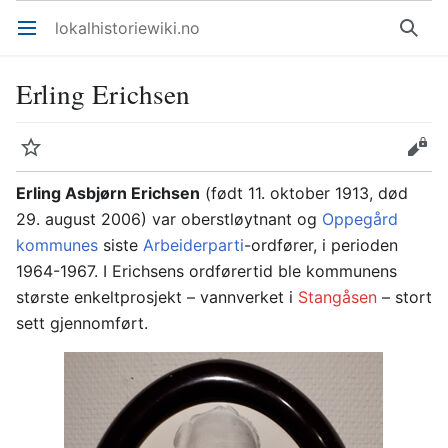
lokalhistoriewiki.no
Åpne hovedmenyen
Søk
Erling Erichsen
Overvåk
Rediger
Erling Asbjørn Erichsen
(født 11. oktober 1913, død
29. august 2006) var oberstløytnant og
Oppegård
kommunes
siste
Arbeiderparti
-ordfører, i perioden
1964-1967. I Erichsens ordførertid ble kommunens
største enkeltprosjekt – vannverket i
Stangåsen
– stort
sett gjennomført.