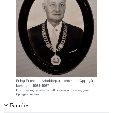
Erling Erichsen. Arbeiderparti-ordfører i Oppegård
kommune 1964-1967.
Foto: Eva Rogneflåten har tatt bilde av ordførerveggen i
Oppegård rådhus.
Familie