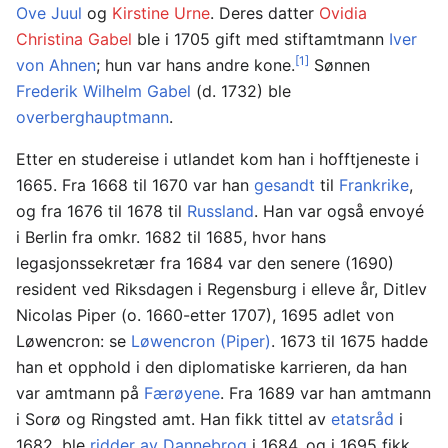
Ove Juul
og
Kirstine Urne
. Deres datter
Ovidia
Christina Gabel
ble i 1705 gift med stiftamtmann
Iver
[1]
von Ahnen
; hun var hans andre kone.
Sønnen
Frederik Wilhelm Gabel
(d. 1732) ble
overberghauptmann
.
Etter en studereise i utlandet kom han i hofftjeneste i
1665. Fra 1668 til 1670 var han
gesandt
til
Frankrike
,
og fra 1676 til 1678 til
Russland
. Han var også envoyé
i Berlin fra omkr. 1682 til 1685, hvor hans
legasjonssekretær fra 1684 var den senere (1690)
resident ved Riksdagen i Regensburg i elleve år, Ditlev
Nicolas Piper (o. 1660-etter 1707), 1695 adlet von
Løwencron: se
Løwencron (Piper)
. 1673 til 1675 hadde
han et opphold i den diplomatiske karrieren, da han
var amtmann på
Færøyene
. Fra 1689 var han amtmann
i Sorø og Ringsted amt. Han fikk tittel av
etatsråd
i
1682, ble
ridder av Dannebrog
i 1684, og i 1695 fikk