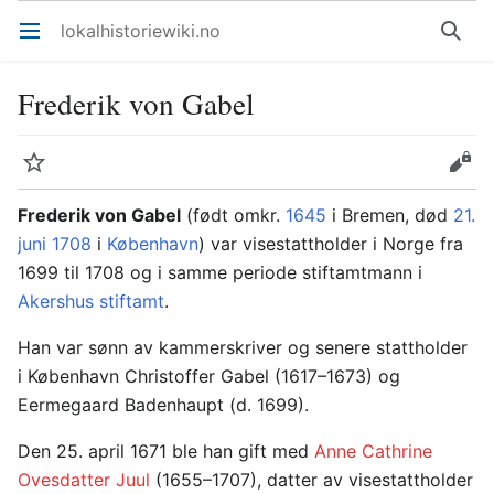
lokalhistoriewiki.no
Åpne hovedmenyen
Søk
Frederik von Gabel
Overvåk
Rediger
Frederik von Gabel
(født omkr.
1645
i Bremen, død
21.
juni
1708
i
København
) var visestattholder i Norge fra
1699 til 1708 og i samme periode stiftamtmann i
Akershus stiftamt
.
Han var sønn av kammerskriver og senere stattholder
i København Christoffer Gabel (1617–1673) og
Eermegaard Badenhaupt (d. 1699).
Den 25. april 1671 ble han gift med
Anne Cathrine
Ovesdatter Juul
(1655–1707), datter av visestattholder